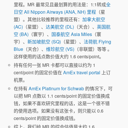
里程。MR 最常见且最划算的用法是：1:1转成
全
日空 All Nippon Airways (ANA, NH) 里程
（星
盟）。其他比较推荐的里程还有：
加拿大航空
(AC)
（星盟）、
达美航空 (DL)
（天合）、
英国航
空 (BA)
（寰宇）、
国泰航空 Asia Miles
（寰
宇）、
新加坡航空 (SQ)
（星盟）、
法荷航 Flying
Blue
（天合）、
维珍航空 (VS)
（非联盟）等等 。
这样使用的话点数价值大约 1.6 cents/point。
持有任何一张 MR 卡都可以直接以约为 1
cent/point 的固定价值在
AmEx travel portal
上订
机票。
在持有
AmEx Platinum for Schwab
的情况下，可
以把 MR 点数以 1.1 cents/point 的固定价值换成
钱，如果不喜欢研究里程的话，这是一个很不错
的使用选项。如果没有这张卡，则只能以 0.6
cents/point 的固定价值换成钱。
综上，我们给 MR 的综合估值是大约 1.6