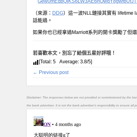
Gew0mEqbQjKS6LW3AE6nOwqY8gwfbUfJT4K
（來源：
DDG
）這一波NLL鏈接其實有 lifeti
話能過。
如果你也已經拿過Marriott系列的開卡獎勵了
若喜歡本文，別忘了給個五星好評哦！
[Total:
5
Average:
3.8
/5]
← Previous post
Disclaimer: The responses below are not provided or commissioned by the ba
the bank advertiser. It is not the bank advertiser's responsibility to ensure al