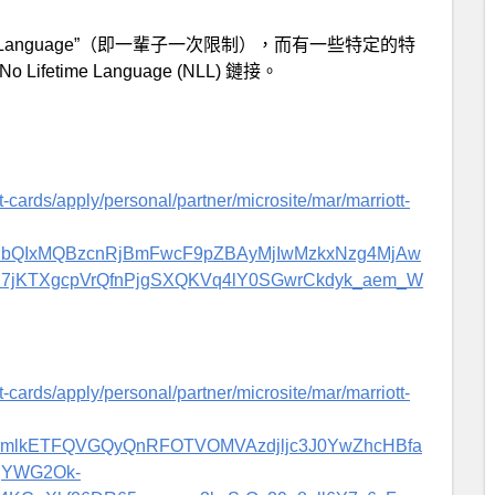
e Language”（即一輩子一次限制），而有一些特定的特
time Language (NLL) 鏈接。
cards/apply/personal/partner/microsite/mar/marriott-
A2FlbQIxMQBzcnRjBmFwcF9pZBAyMjIwMzkxNzg4MjAw
jKTXgcpVrQfnPjgSXQKVq4lY0SGwrCkdyk_aem_W
cards/apply/personal/partner/microsite/mar/marriott-
BicmlkETFQVGQyQnRFOTVOMVAzdjljc3J0YwZhcHBfa
gYWG2Ok-