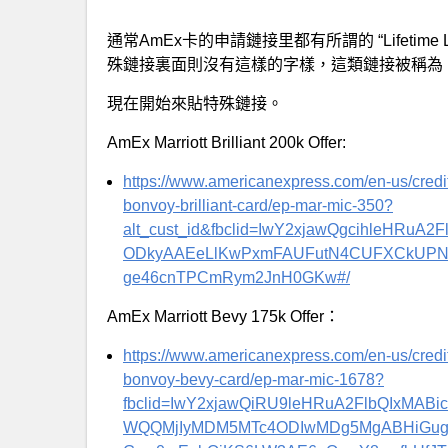
通常AmEx卡的申請鏈接里都有所謂的 “Lifetim
殊鏈接裏面則沒有這樣的字樣，這類鏈接被稱為 No Life
現在開始來貼特殊鏈接。
AmEx Marriott Brilliant 200k Offer:
https://www.americanexpress.com/en-us/credit-
bonvoy-brilliant-card/ep-mar-mic-350?
alt_cust_id&fbclid=IwY2xjawQgcihleHRu
ODkyAAEeLlKwPxmFAUFutN4CUFXCkUPN7
ge46cnTPCmRym2JnH0GKw#/
AmEx Marriott Bevy 175k Offer：
https://www.americanexpress.com/en-us/credit-
bonvoy-bevy-card/ep-mar-mic-1678?
fbclid=IwY2xjawQiRU9leHRuA2FlbQIxMA
WQQMjIyMDM5MTc4ODIwMDg5MgABHiGu