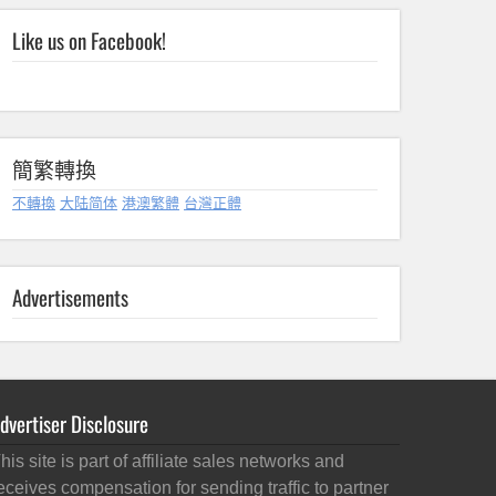
Like us on Facebook!
簡繁轉換
不轉換
大陆简体
港澳繁體
台灣正體
Advertisements
dvertiser Disclosure
his site is part of affiliate sales networks and
eceives compensation for sending traffic to partner