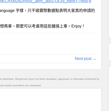
CrrXkf26DR65c_aem_3kxS-Oc39_8qll6Y7y6sFg
me language 字樣，只不過實際數據點表明大家真的申請的
但還想再拿，那麼可以考慮用這些鏈接上車。Enjoy！
Next post →
nk advertiser. Responses have not been reviewed, approved, or otherwise endorsed by
l posts and/or questions are answered.