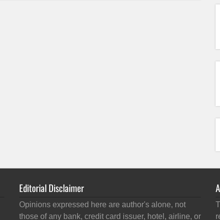
Editorial Disclaimer
A
Opinions expressed here are author's alone, not
T
those of any bank, credit card issuer, hotel, airline, or
r