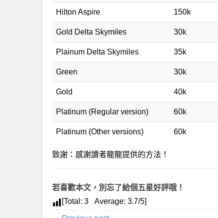
Hilton Aspire
150k
Gold Delta Skymiles
30k
Plainum Delta Skymiles
35k
Green
30k
Gold
40k
Platinum (Regular version)
60k
Platinum (Other versions)
60k
致謝：感謝讀者龍龍提供的方法！
若喜歡本文，別忘了給個五星好評哦！
[Total:
3
Average:
3.7
/5]