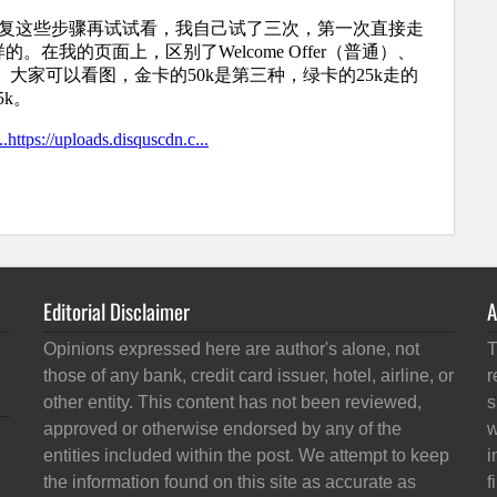
Editorial Disclaimer
A
Opinions expressed here are author's alone, not
T
those of any bank, credit card issuer, hotel, airline, or
r
other entity. This content has not been reviewed,
s
approved or otherwise endorsed by any of the
w
entities included within the post. We attempt to keep
i
the information found on this site as accurate as
f