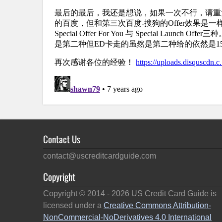
Contact Us
contact@uscreditcardguide.com
Copyright
Copyright © 2014 -
2026
US Credit Card Guide is
licensed under a
Creative Commons Attribution-
NonCommercial-NoDerivatives 4.0 International