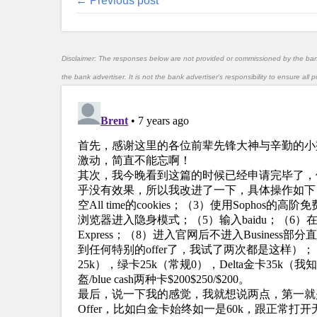
← Previous post
Disclaimer: The responses below are not provided or commissioned by the ba
the bank advertiser. It is not the bank advertiser's responsibility to ensure al