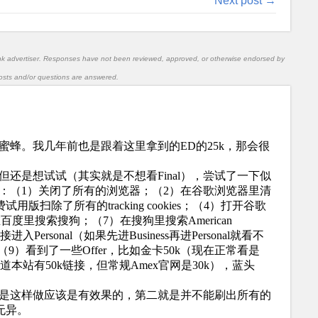
Next post →
nk advertiser. Responses have not been reviewed, approved, or otherwise endorsed by
l posts and/or questions are answered.