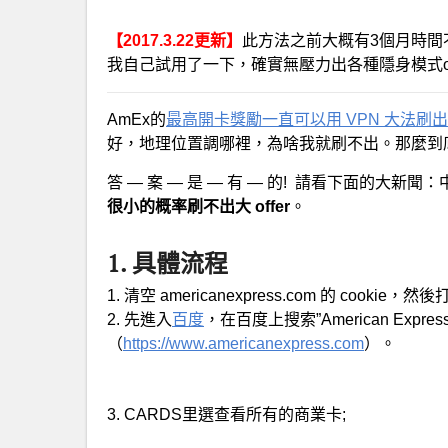
【2017.3.22更新】
此方法之前大概有3個月時間
我自己試用了一下，確實無壓力出各種隱身模式of
AmEx的
最高開卡獎勵一直可以用 VPN 大法刷出
好，地理位置調哪裡，為啥我就刷不出。那麼到底
答 — 案 — 是 — 有 — 的! 請看下面的大新
很小的概率刷不出大 offer
。
1. 具體流程
1. 清空 americanexpress.com 的 cook
2. 先進入
百度
，在百度上搜索”American Exp
（
https://www.americanexpress.com
）。
3. CARDS里選查看所有的商業卡;