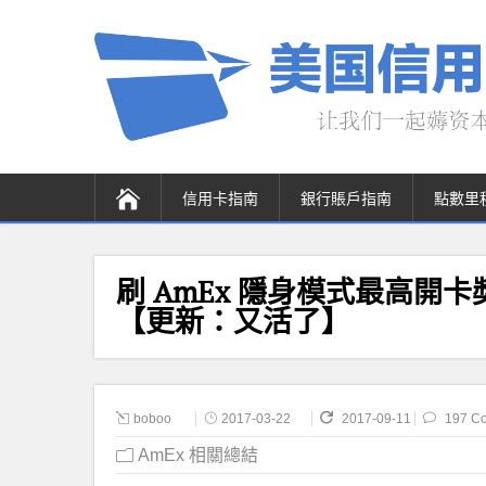
信用卡指南
銀行賬戶指南
點數里
刷 AmEx 隱身模式最高開
【更新：又活了】
boboo
2017-03-22
2017-09-11
197 C
AmEx 相關總結