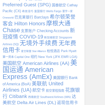
Preferred Guest (SPG)
国泰航空 Cathay
Pacific (CX)
奇技淫巧
富国银行 Wells Fargo
寰宇一家
希尔顿荣誉
巴克莱银行 Barclays
Oneworld
摩根大通
客会 Hilton Honors
Chase
新
支票账户 Checking Accounts
冠疫情 COVID-19
新加坡航空 Singapore
无境外手续费
无年费
Airlines (SQ)
信用卡
柏悦酒店 Park Hyatt
星空联盟 Star Alliance
纽约 New York (JFK EWR LGA)
第一资本 Capital One
美
美国航空 American Airlines (AA)
国运通 American
Express (AmEx)
美国银行 Bank
美联航 United
of America (BoA)
Airlines (UA)
花旗银
航空卡
航空里程指南
行 Citibank
达
西南航空 Southwest Airlines (WN)
美航空 Delta Air Lines (DL)
返现信用卡