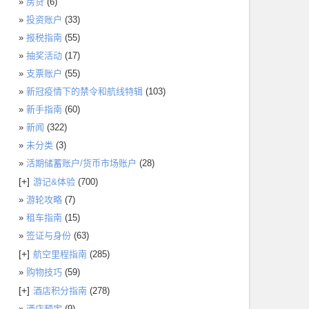
房贷
(6)
投资账户
(33)
报税指南
(55)
抽奖活动
(17)
支票账户
(55)
新冠疫情下的禁令和航线特辑
(103)
新手指南
(60)
新闻
(322)
未分类
(3)
活期储蓄账户/货币市场账户
(28)
[+]
游记&体验
(700)
游轮攻略
(7)
租车指南
(15)
签证与身份
(63)
[+]
航空里程指南
(285)
购物技巧
(59)
[+]
酒店积分指南
(278)
酒店预定
(9)