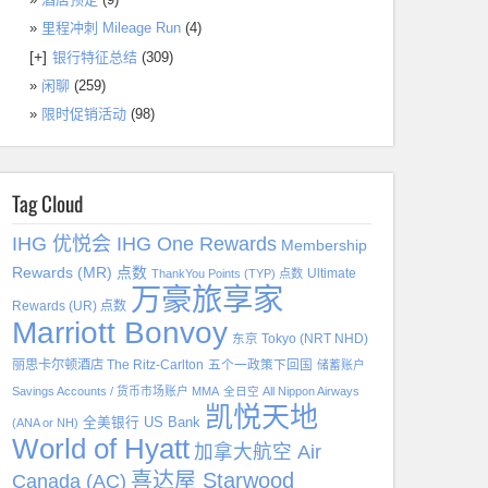
里程冲刺 Mileage Run
(4)
[+]
银行特征总结
(309)
闲聊
(259)
限时促销活动
(98)
Tag Cloud
IHG 优悦会 IHG One Rewards
Membership
Rewards (MR) 点数
Ultimate
ThankYou Points (TYP) 点数
万豪旅享家
Rewards (UR) 点数
Marriott Bonvoy
东京 Tokyo (NRT NHD)
丽思卡尔顿酒店 The Ritz-Carlton
五个一政策下回国
储蓄账户
Savings Accounts / 货币市场账户 MMA
全日空 All Nippon Airways
凯悦天地
全美银行 US Bank
(ANA or NH)
World of Hyatt
加拿大航空 Air
喜达屋 Starwood
Canada (AC)