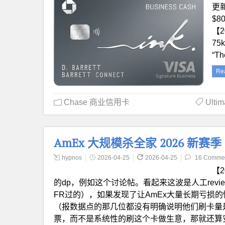
更
$8
【2
7
“Th
Re
Chase 商业信用卡
Ulti
AmEx 大规模杀全家 2026 新赛季
hypnos
2026-04-25
2026-04-25
16 Comme
【
的dp，例如这个讨论帖。看起来这波是人工rev
FR过的），如果发现了让AmEx大量长期亏损
（报数据点的那几位都没有明确说明他们刷卡量
票，而不是系统性的刷这个卡做生意，那就还算安