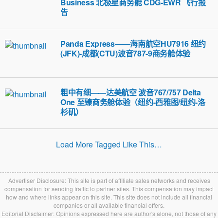
Business 北极星商务舱 CDG-EWR 飞行报
告
Panda Express——海南航空HU7916 纽约
(JFK)-成都(CTU)波音787-9商务舱体验
粗中有细——达美航空 波音767/757 Delta
One 至臻商务舱体验（纽约-西雅图/纽约-洛
杉矶）
Load More Tagged Like This…
Advertiser Disclosure: This site is part of affiliate sales networks and receives
compensation for sending traffic to partner sites. This compensation may impact
how and where links appear on this site. This site does not include all financial
companies or all available financial offers.
Editorial Disclaimer: Opinions expressed here are author's alone, not those of any