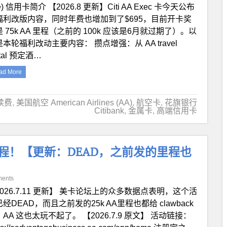
e) 信用卡简介 【2026.8 更新】Citi AA Exec 卡今天公布
福利改版内容，同时年费也增加到了$695，目前开卡奖
 75k AA 里程（之前的 100k 应该是6月就过期了）。以
本轮福利改动主要内容： 攒点增强：从 AA travel
rtal 预定酒…
ad More
续费
,
美国航空 American Airlines (AA)
,
航空卡
,
花旗银行
Citibank
,
金属卡
,
高端信用卡
里程！【更新：DEAD，之前发的里程也
ents
026.7.11 更新】 美卡论坛上的众多数据点表明，这个活
经DEAD，而且之前发的25k AA里程也都给 clawback
AA 这也太玩不起了。 【2026.7.9 原文】 活动链接：