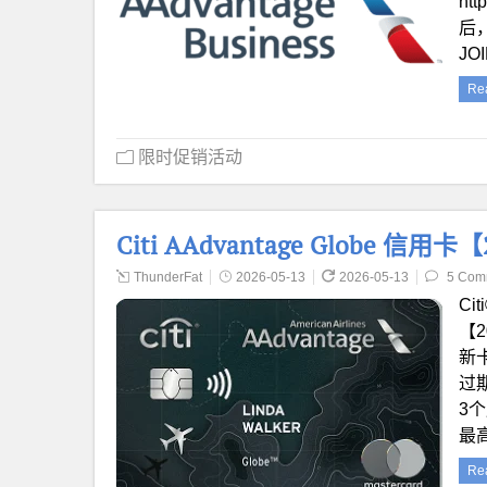
htt
后，
JO
Re
限时促销活动
Citi AAdvantage Globe 信用
ThunderFat
2026-05-13
2026-05-13
5 Com
Ci
【2
新卡
过期
3个
最
Re