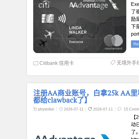
Ex
了
励是
下是
po
Re
无境外手
Citibank 信用卡
注册AA商业账号，白拿25k AA
都给clawback了】
physixfan
2026-07-11
2026-07-11
15 Comm
【2
动已
了。