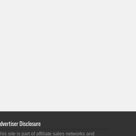
dvertiser Disclosure
his site is part of affiliate sales networks and