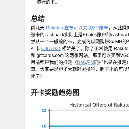
渣行的卡。
总结
前几天
Rakuten 宣布可以关联MR账号
，从此赚的
张卡的cashback实际上是Ebates账户的cashb
然从一个一般般的卡，变成可以网购赚3x MR
神卡
Citi AT&T
相媲美了。除了正常使用 Rakuten 网购
和 giftcards.com 这两家网站，那里可以买
目前都是我们的推测（
DoC
/
FM
同样也是在推测
道。大家要是胆子大就赶紧撸吧，胆子小的可以
死了）。
开卡奖励趋势图