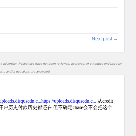
Next post →
nk advertiser. Responses have not been reviewed, approved, or otherwise endorsed by
l posts and/or questions are answered.