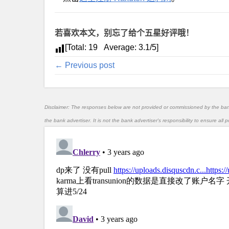
若喜欢本文，别忘了给个五星好评哦！
[Total:
19
Average:
3.1
/5]
← Previous post
Disclaimer: The responses below are not provided or commissioned by the ba
the bank advertiser. It is not the bank advertiser's responsibility to ensure al