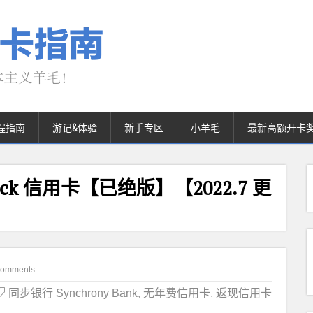
程指南
游记&体验
新手专区
小羊毛
最新高额开卡
h Back 信用卡【已绝版】【2022.7 更
Comments
同步银行 Synchrony Bank
,
无年费信用卡
,
返现信用卡