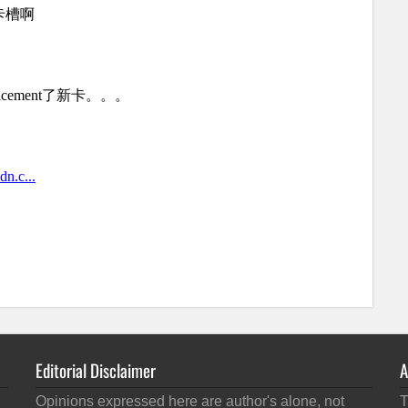
Editorial Disclaimer
A
Opinions expressed here are author's alone, not
T