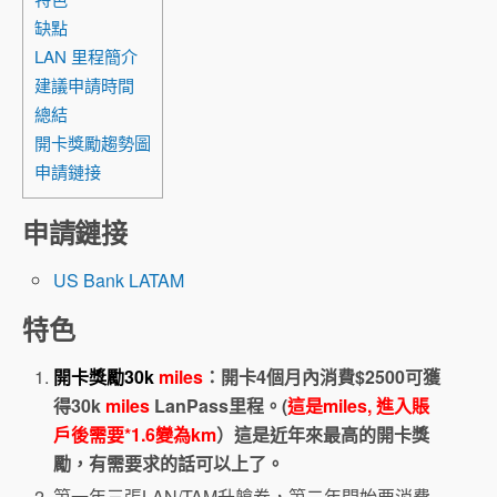
缺點
LAN 里程簡介
建議申請時間
總結
開卡獎勵趨勢圖
申請鏈接
申請鏈接
US Bank LATAM
特色
開卡獎勵30k
miles
：開卡4個月內消費$2500可獲
得30k
miles
LanPass里程。(
這是miles, 進入賬
戶後需要*1.6變為km
）這是近年來最高的開卡獎
勵，有需要求的話可以上了。
第一年三張LAN/TAM升艙券，第二年開始要消費