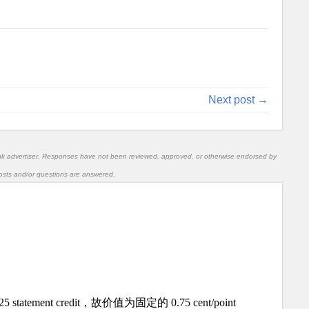
Next post →
nk advertiser. Responses have not been reviewed, approved, or otherwise endorsed by
l posts and/or questions are answered.