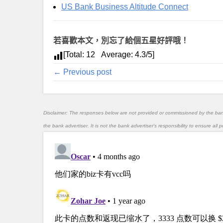
US Bank Business Altitude Connect
若喜歡本文，別忘了給個五星好評哦！
[Total:
12
Average:
4.3
/5]
← Previous post
Disclaimer: The responses below are not provided or commissioned by the ba
the bank advertiser. It is not the bank advertiser's responsibility to ensure al