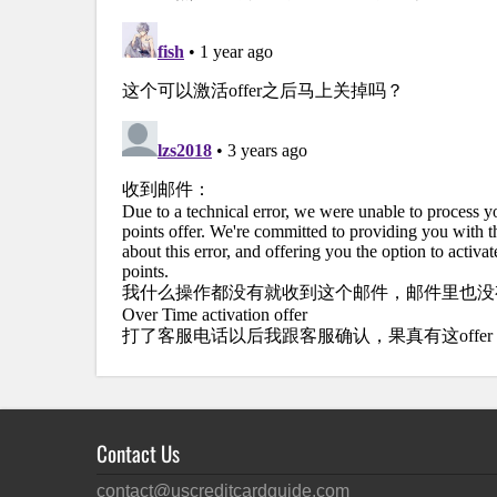
https://americanexpress.com/activatenow
Contact Us
contact@uscreditcardguide.com