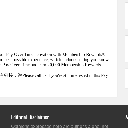
41
Editorial Disclaimer
A
Opinions expressed here are author's alone, not
T