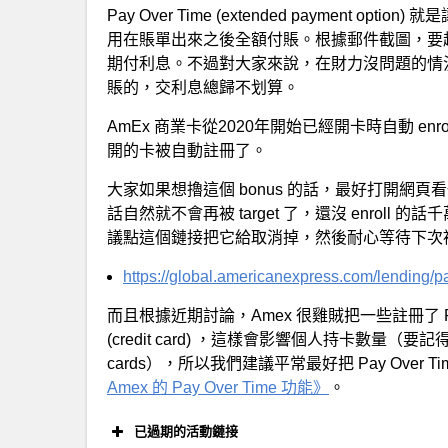
Pay Over Time (extended payment option
用在賬單出來之後全額付賬。根據郵件截圖，要超
期付利息。不過對大家來說，在財力沒問題的情
賬的，交利息總歸不划算。
AmEx 商業卡從2020年開始已經開卡時自動 enro
開的卡被自動註冊了。
大家如果想擼這個 bonus 的話，最好打開網頁看一眼
話自然就不會再被 target 了，還沒 enroll
議點這個鏈接把它給取消掉，然後耐心等待下次被 t
https://global.americanexpress.com/lending/p
而且根據近期討論，Amex 很雞賊把一些註冊了 Pay Ov
(credit card) ，這樣會影響個人持卡數量（要記得運通最
cards），所以我們建議平常最好把 Pay Over
Amex 的 Pay Over Time 功能》
。
已過期的活動鏈接