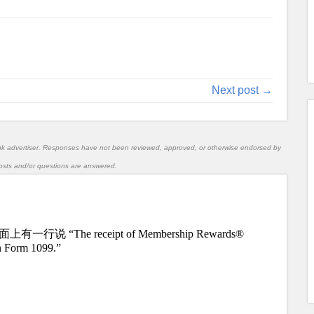
到郵件也可能有，這次綠卡也有 20K MR offer 了。大家
Next post →
nk advertiser. Responses have not been reviewed, approved, or otherwise endorsed by
l posts and/or questions are answered.
ng/activatepayovertime