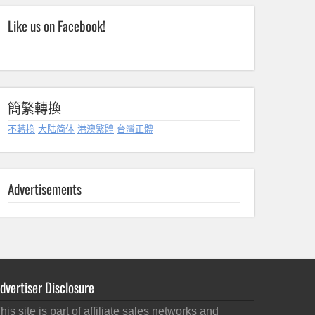
Like us on Facebook!
簡繁轉換
不轉換
大陆简体
港澳繁體
台灣正體
Advertisements
dvertiser Disclosure
his site is part of affiliate sales networks and