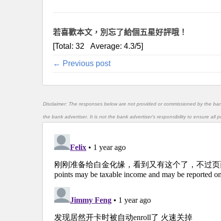
又來了一波 offer，沒有收
也可以試試。
若喜歡本文，別忘了給個五星好評哦！
[Total:
32
Average:
4.3
/5]
← Previous post
Disclaimer: The responses below are not provided or commissioned by the ba
the bank advertiser. It is not the bank advertiser's responsibility to ensure al
https://global.americanexpress.com/lendi