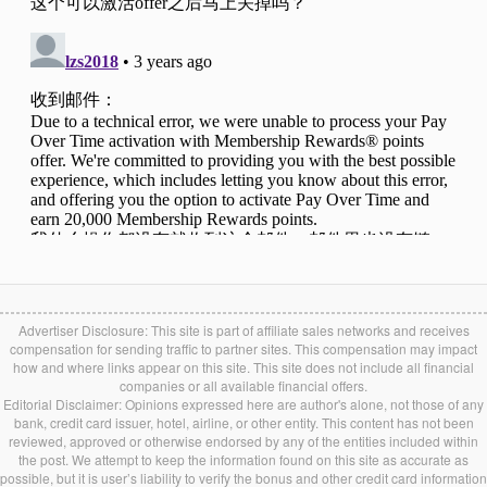
https://americanexpress.com/activatenow41
Advertiser Disclosure: This site is part of affiliate sales networks and receives
compensation for sending traffic to partner sites. This compensation may impact
how and where links appear on this site. This site does not include all financial
companies or all available financial offers.
Editorial Disclaimer: Opinions expressed here are author's alone, not those of any
bank, credit card issuer, hotel, airline, or other entity. This content has not been
reviewed, approved or otherwise endorsed by any of the entities included within
the post. We attempt to keep the information found on this site as accurate as
possible, but it is user’s liability to verify the bonus and other credit card information