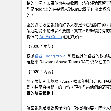
槍的情況。如果你也有被收回，請在評論區留下寶貴的
許是reddit上的這幾個人對AmEx做了什麼
的。
鑒於近期收回報銷的好多人都是卡已經關了的，
議近期能不關卡就不要關，實在不想繼續持有的話別忘了還
稍低的
AmEx Green
避避風頭。
【2020.4 更新】
根據
讀者 Zhang Yuwei
和幾位其他讀者的數據點
看起來 Rewards Abuse Team (RAT) 
【2020.2 內容】
除了限制開卡獎勵，Amex 這兩年對部分濫用
勵，甚至直接關卡的事情。現在看來他們的清算
得的航空報銷！
航空報銷是幾張高端卡的一項福利內容，持卡人可以