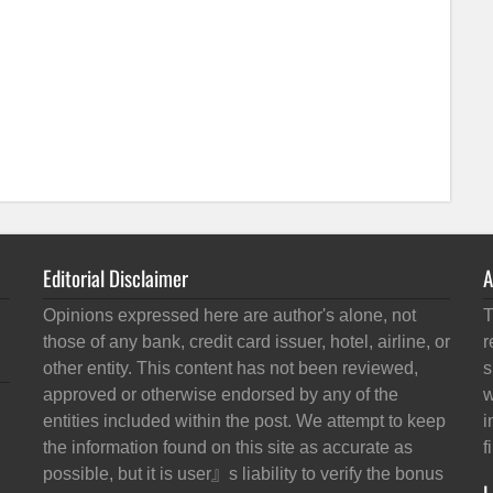
Editorial Disclaimer
A
Opinions expressed here are author's alone, not
T
those of any bank, credit card issuer, hotel, airline, or
r
other entity. This content has not been reviewed,
s
approved or otherwise endorsed by any of the
w
entities included within the post. We attempt to keep
i
the information found on this site as accurate as
f
possible, but it is user』s liability to verify the bonus
L