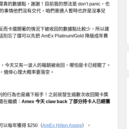
數據點，謝謝！目前我的想法是 don’t panic，也
太過分的事情他們沒有交代，咱們普通人暫時也許是沒事兒
反而卡還開著的情況下被收回的數據點比較少，所以建
可以先把 AmEx Platinum/Gold 降級成年費
，今天又有一波人的報銷被收回，哪怕是卡已經關了。
仍然在工作，僥倖心理大概率要落空。
福利的行為也是痛下殺手！之前就發生過數次收回開卡獎
還在繼續：
Amex 今天 claw back 了部分持卡人已經獲
每年獲得 $250（
AmEx Hilton Aspire
），