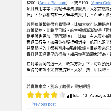
$200（
Amex Platinum
），或 $100（
Amex Gol
項目費用等等。高端卡年費那麼貴，大家當然是
掉」，那就相當於一大筆年費抵扣了。AmEx 
曾經這筆報銷很容易獲得，比如大家可以通過直接購買 air
政策緊縮，此路早已斷。航空報銷漸漸變得「難
銷手段也更加「歪門邪道」，比如：有人買小額機票然
種退票行為。如果你在獲得報銷後，航司也退了
甚至關掉的卡都有可能被強制收錢。目前看來只是
否打算回溯更早的行為。如果你有過類似行為，
在封堵漏洞的這一大「政策方針」下，可以預見以
獲得的也說不定會被清算。大家且擼且珍惜吧。
若喜歡本文，別忘了給個五星好評哦！
[Total:
40
Average:
3.
← Previous post