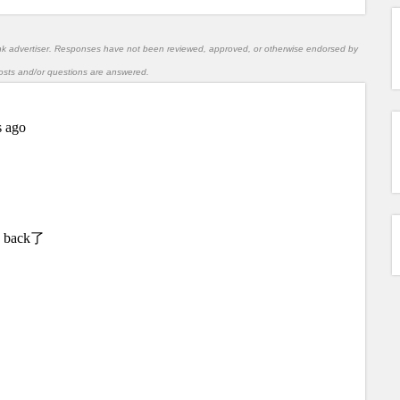
nk advertiser. Responses have not been reviewed, approved, or otherwise endorsed by
l posts and/or questions are answered.