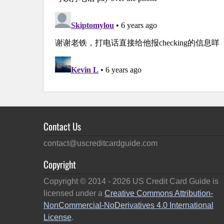
Contact Us
contact@uscreditcardguide.com
Copyright
Copyright © 2014 -
2026
US Credit Card Guide is
licensed under a
Creative Commons Attribution-
NonCommercial-NoDerivatives 4.0 International
License
.