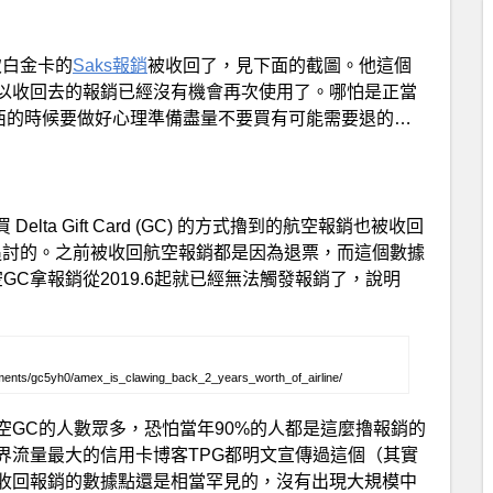
致白金卡的
Saks報銷
被收回了，見下面的截圖。他這個
以收回去的報銷已經沒有機會再次使用了。哪怕是正當
東西的時候要做好心理準備盡量不要買有可能需要退的…
ta Gift Card (GC) 的方式擼到的航空報銷也被收回
被追討的。之前被收回航空報銷都是因為退票，而這個數據
C拿報銷從2019.6起就已經無法觸發報銷了，說明
ents/gc5yh0/amex_is_clawing_back_2_years_worth_of_airline/
GC的人數眾多，恐怕當年90%的人都是這麼擼報銷的
界流量最大的信用卡博客TPG都明文宣傳過這個（其實
收回報銷的數據點還是相當罕見的，沒有出現大規模中