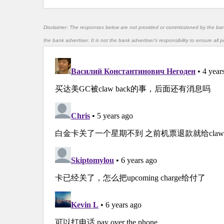
Disclaimer: The responses below are not provided or commissioned by the ba
the bank advertiser. It is not the bank advertiser's responsibility to ensure al