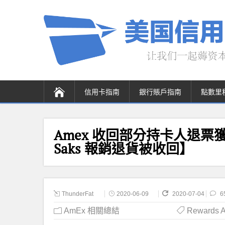
信用卡指南
銀行賬戶指南
點數里
Amex 收回部分持卡人退票獲
Saks 報銷退貨被收回】
ThunderFat
2020-06-09
2020-07-04
6
AmEx 相關總結
Rewards A