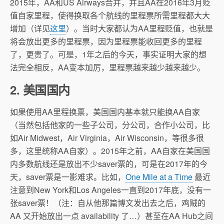
2015年，AA和US Airways合并，并且AA在2016年3月贬
值自家里程，使得换取各个航线的里程票所需里程都大大
增加（详见
这里
）。当时大家都认为AA里程贬值，也就是
将会放出更多的里程票，因为里程票能收回更多的里程
了，更贵了。可是，1年之后的今天，事实证明大家的想
法完全相反，AA变本加厉，里程票越来越少越来越少。
2. 美国国内
如果使用AA里程换票，美国国内基本就只能换AA自家
（当然包括他家的一些子公司，分公司，合作小公司，比
如Air Midwest，Air Virginia，Air Wisconsin，等很多很
多，这里统称AA自家）。2015年之前，AA自家在美国国
内多数航线还是放出不少saver票的，可是在2017年的今
天，saver票是一影难求。比如，
One Mile at a Time
最近
注意到New York和Los Angeles一直到2017年底，没有一
张saver票！（注：自从他那篇博文发出去之后，鸡贼的
AA 又开始放出一点 availability 了…）甚至在AA Hub之间