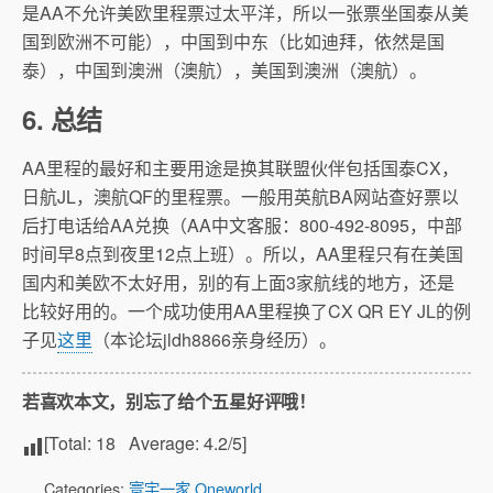
是AA不允许美欧里程票过太平洋，所以一张票坐国泰从美
国到欧洲不可能），中国到中东（比如迪拜，依然是国
泰），中国到澳洲（澳航），美国到澳洲（澳航）。
6. 总结
AA里程的最好和主要用途是换其联盟伙伴包括国泰CX，
日航JL，澳航QF的里程票。一般用英航BA网站查好票以
后打电话给AA兑换（AA中文客服：800-492-8095，中部
时间早8点到夜里12点上班）。所以，AA里程只有在美国
国内和美欧不太好用，别的有上面3家航线的地方，还是
比较好用的。一个成功使用AA里程换了CX QR EY JL的例
子见
这里
（本论坛jldh8866亲身经历）。
若喜欢本文，别忘了给个五星好评哦！
[Total:
18
Average:
4.2
/5]
Categories:
寰宇一家 Oneworld