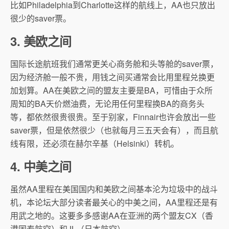
比如Philadelphia到Charlotte这样的航线上，AA也只放出
很少的saver票。
3. 美欧之间
国际长途航班我们通常更关心商务舱和头等舱的saver票，
因为经济舱一般不贵，用钱之间买通常会比用里程兑换更
加划算。AA在美欧之间的盟友主要是BA，可惜由于众所
周知的BA天价燃油费，无论用任何里程换BA的商务头
等，都依然很贵很贵。至于别家，Finnair也许会放出一些
saver票，但是依然很少（也就每月三五天会有），而且航
线有限，还必须在赫尔辛基（Helsinki）转机。
4. 中美之间
虽然AA里程在美国国内和美欧之间基本沦为垃圾中的战斗
机，本论坛大部分读者最关心的中美之间，AA里程还是有
用武之地的。这要多多感谢AA在亚洲的两个盟友CX（香
港国泰航空）和JL（日本航空）。