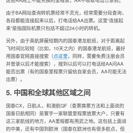
这些AA网上不能兑换的里程票，AA不收取电话订票费。
由于BA网站查询转机票经常不灵光，经常需要分段查询，
各段都能连接起来以后，打电话给AA出票。这里“连接起
来”是指国际机票只包括不超过24小时的转机。
另外，由于英航屏蔽短期内的国泰港龙航班，对于距离起
飞时间比较短（比如，10天之内）的国泰港龙航班，最好
用国泰官网直接搜索（
点这里
，同样，需要免费注册会员
并登录以后才能搜索），搜到以后可以打电话给AA问AA
能否出票（有的国泰里程票只留给自家会员，AA可能无法
出票）。
5. 中国和全球其他区域之间
国泰CX，日航JL，和澳航QF（查票换票方法和上面说的
国泰日航相同）是寰宇一家联盟里程票放票大户，只要有
这三家航线的地方，AA里程都有用武之地。这包括上面说
的中美，还有中国到欧洲（国泰在欧洲也有很多航点，但