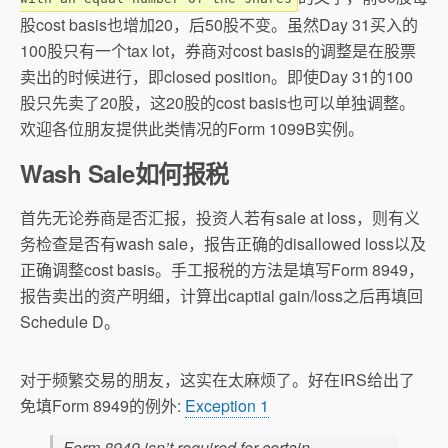
股cost basis也增加20，后50股不变。虽然Day 31买入的
100股只有一个tax lot，券商对cost basis的调整是在股票
卖出的时候进行，即closed position。即使Day 31的100
股只先卖了20股，这20股的cost basis也可以单独调整。
欢迎各位朋友提供此类情况的Form 1099B实例。
Wash Sale如何报税
首先无论券商是否汇报，投资人若有sale at loss，则有义
务检查是否有wash sale，报告正确的disallowed loss以及
正确调整cost basis。手工报税的方法是填写Form 8949，
报告卖出的资产明细，计算出captial gain/loss之后再填回
Schedule D。
对于频繁交易的朋友，这实在太麻烦了。好在IRS给出了
免填Form 8949的例外:
Exception 1
Form 8949 isn’t required for certain