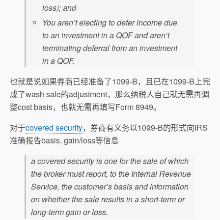
loss); and
You aren’t electing to defer income due
to an investment in a QOF and aren’t
terminating deferral from an investment
in a QOF.
也就是说如果券商已经准备了1099-B，且已在1099-B上完
成了wash sale的adjustment，那么纳税人自己就无需再调
整cost basis，也就无需再填写Form 8949。
对于
covered security
，券商有义务以1099-B的形式向IRS
准确报告basis, gain/loss等信息
a covered security is one for the sale of which
the broker must report, to the Internal Revenue
Service, the customer’s basis and information
on whether the sale results in a short-term or
long-term gain or loss.