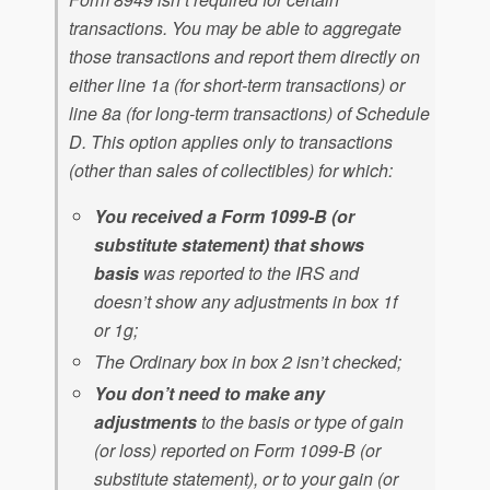
transactions. You may be able to aggregate
those transactions and report them directly on
either line 1a (for short-term transactions) or
line 8a (for long-term transactions) of Schedule
D. This option applies only to transactions
(other than sales of collectibles) for which:
You received a Form 1099-B (or
substitute statement) that shows
basis
was reported to the IRS and
doesn’t show any adjustments in box 1f
or 1g;
The Ordinary box in box 2 isn’t checked;
You don’t need to make any
adjustments
to the basis or type of gain
(or loss) reported on Form 1099-B (or
substitute statement), or to your gain (or