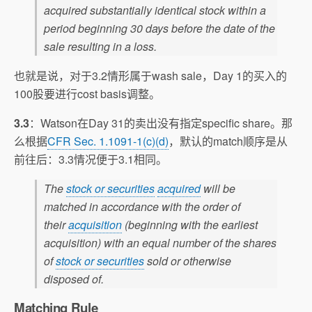
acquired substantially identical stock within a
period beginning 30 days before the date of the
sale resulting in a loss.
也就是说，对于3.2情形属于wash sale，Day 1的买入的
100股要进行cost basis调整。
3.3
：Watson在Day 31的卖出没有指定specific share。那
么根据
CFR Sec. 1.1091-1(c)(d)
，默认的match顺序是从
前往后：3.3情况便于3.1相同。
The
stock or securities
acquired
will be
matched in accordance with the order of
their
acquisition
(beginning with the earliest
acquisition) with an equal number of the shares
of
stock or securities
sold or otherwise
disposed of.
Matching Rule