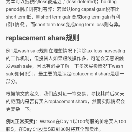
为本可以抵税的loss被延迟了(loss deferred)；holding
period相加则有利有弊：若默认long capital gain税率比
short term低，则short term gain变成long term gain有利
(例1情况)，而short term loss变成long term loss则有弊。
replacement share规则
例1是wash sale规则在理想情况下消除tax loss harvesting
的工作机制，但投资人如果短线操作多，可能会无意识触
发wash sale，因此有必要了解一下多次买卖情况下wash
sale如何识别，最主要的是认定replacement share是哪一
部分。
根据前文的定义，我们应对每一笔交易，寻找其前后30天
的范围内是否有买入replacement share，然而实际情况会
更复杂一下。
例2[正常买卖]
：Watson在Day 1以100每股的价格买入100
股S，在Day 31股票S跌到80时将其全部卖出。