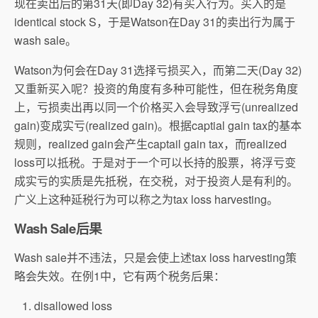
现在卖出后的第31天(即Day 32)有买入行为。买入的是
identical stock S，于是Watson在Day 31的卖出行为属于
wash sale。
Watson为何会在Day 31选择亏损买入，而第二天(Day 32)
又重新买入呢？投资的角度有多种可能性，但在税务角度
上，亏损卖出再以同一个价格买入会导致浮亏(unrealized
gain)变成实亏(realized gain)。根据captial gain tax的基本
规则，realized gain会产生captail gain tax，而realized
loss可以抵税。于是对于一个可以长持的股票，将浮亏变
成实亏的实质是先抵税，在交税，对于投资人是有利的。
广义上这种延税行为可以称之为tax loss harvesting。
Wash Sale后果
Wash sale并不违法，只是会使上述tax loss harvesting策
略会失效。在例1中，它有两个税务后果：
disallowed loss