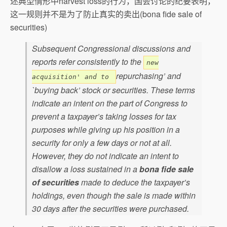
述典型情形中harvest loss的行为，国会讨论的纪要表明，
这一规则并不是为了防止真实的卖出(bona fide sale of
securities)
Subsequent Congressional discussions and
reports refer consistently to the
new
repurchasing’ and
acquisition' and to
`buying back’ stock or securities. These terms
indicate an intent on the part of Congress to
prevent a taxpayer’s taking losses for tax
purposes while giving up his position in a
security for only a few days or not at all.
However, they do not indicate an intent to
disallow a loss sustained in a
bona fide sale
of securities
made to deduce the taxpayer’s
holdings, even though the sale is made within
30 days after the securities were purchased.