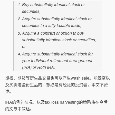
Buy substantially identical stock or
securities,
Acquire substantially identical stock or
securities in a fully taxable trade,
Acquire a contract or option to buy
substantially identical stock or securities,
or
Acquire substantially identical stock for
your individual retirement arrangement
(IRA) or Roth IRA.
期权、期货等衍生品交易也可以产生wash sale。能做空以
及买卖这些衍生品的，想必是有经验的投资者，本文不赘
述。
IRA的例外情况，以及tax loss harvesting的策略将在今后
的文章中叙述。