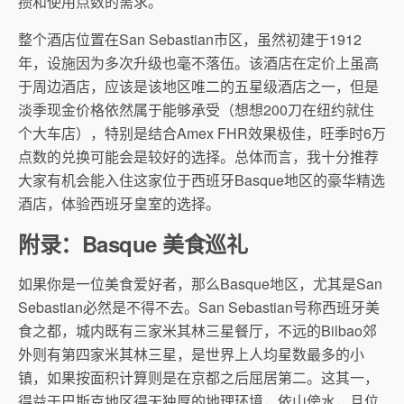
攒和使用点数的需求。
整个酒店位置在San Sebastian市区，虽然初建于1912
年，设施因为多次升级也毫不落伍。该酒店在定价上虽高
于周边酒店，应该是该地区唯二的五星级酒店之一，但是
淡季现金价格依然属于能够承受（想想200刀在纽约就住
个大车店），特别是结合Amex FHR效果极佳，旺季时6万
点数的兑换可能会是较好的选择。总体而言，我十分推荐
大家有机会能入住这家位于西班牙Basque地区的豪华精选
酒店，体验西班牙皇室的选择。
附录：Basque 美食巡礼
如果你是一位美食爱好者，那么Basque地区，尤其是San
Sebastian必然是不得不去。San Sebastian号称西班牙美
食之都，城内既有三家米其林三星餐厅，不远的Bilbao郊
外则有第四家米其林三星，是世界上人均星数最多的小
镇，如果按面积计算则是在京都之后屈居第二。这其一，
得益于巴斯克地区得天独厚的地理环境，依山傍水，且位