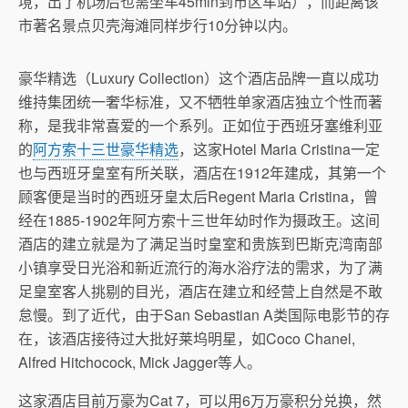
境，出了机场后也需坐车45min到市区车站），而距离该
市著名景点贝壳海滩同样步行10分钟以内。
豪华精选（Luxury Collection）这个酒店品牌一直以成功
维持集团统一奢华标准，又不牺牲单家酒店独立个性而著
称，是我非常喜爱的一个系列。正如位于西班牙塞维利亚
的
阿方索十三世豪华精选
，这家Hotel Maria Cristina一定
也与西班牙皇室有所关联，酒店在1912年建成，其第一个
顾客便是当时的西班牙皇太后Regent Maria Cristina，曾
经在1885-1902年阿方索十三世年幼时作为摄政王。这间
酒店的建立就是为了满足当时皇室和贵族到巴斯克湾南部
小镇享受日光浴和新近流行的海水浴疗法的需求，为了满
足皇室客人挑剔的目光，酒店在建立和经营上自然是不敢
怠慢。到了近代，由于San Sebastian A类国际电影节的存
在，该酒店接待过大批好莱坞明星，如Coco Chanel,
Alfred Hitchocock, Mick Jagger等人。
这家酒店目前万豪为Cat 7，可以用6万万豪积分兑换，然