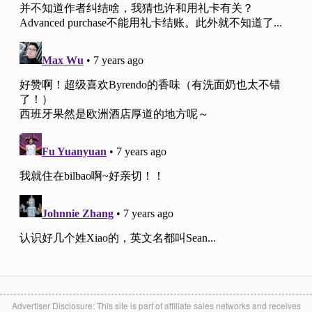
Advertiser Disclosure: This site is part of affiliate sales networks and receives