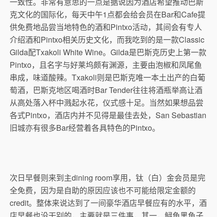
一致性。非常有意思的一点是据说因为酒店希望推动巴斯
克文化的国际化，每天中午1点都会给会员在Bar和Cafe提
供免费地品尝当地特色的酒和Pintxo活动，其间会有专人
介绍酒和Pintxo相关历史文化，而我吃到的是一款Classic
Gilda配Txakoli White Wine。Gilda是巴斯克历史上第一款
Pintxo，且名字与好莱坞颇有渊源，主要由泡椒和凤尾鱼
串成，味道酸辣。Txakoli则是巴斯克唯一本土出产的白葡
萄酒，巴斯克地区喝酒时Bar Tender往往将酒瓶举高让酒
从高处落入杯中溅起水花，仪式感十足。当然如果想品尝
各式Pintxo，酒店内并不见得是最佳去处，San Sebastian
旧城亦有很多Bar经营着各具特色的Pintxo。
次日早餐则来到主dining room享用，钛（白）金会员是完
全免费，因为是自助的原因应该也不可能给限定金额的
credit。整体来说达到了一间豪华酒店早餐应有的水平，酒
店早餐也没干别的，主要就是三件事，其一，鲟鱼黑鱼子