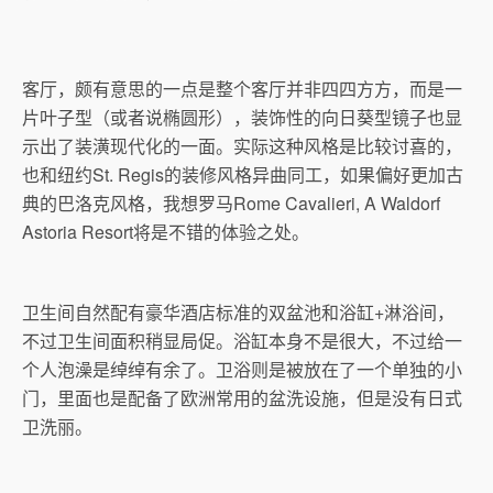
客厅，颇有意思的一点是整个客厅并非四四方方，而是一
片叶子型（或者说椭圆形），装饰性的向日葵型镜子也显
示出了装潢现代化的一面。实际这种风格是比较讨喜的，
也和纽约St. Regis的装修风格异曲同工，如果偏好更加古
典的巴洛克风格，我想罗马Rome Cavalieri, A Waldorf
Astoria Resort将是不错的体验之处。
卫生间自然配有豪华酒店标准的双盆池和浴缸+淋浴间，
不过卫生间面积稍显局促。浴缸本身不是很大，不过给一
个人泡澡是绰绰有余了。卫浴则是被放在了一个单独的小
门，里面也是配备了欧洲常用的盆洗设施，但是没有日式
卫洗丽。