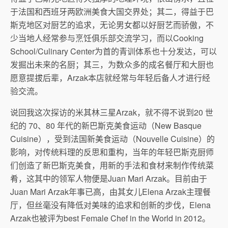
于法国和西班牙两欧洲美食大国交界处；其二，得益于巴
斯克地区对厨艺的追求，无论男女都以好厨艺而骄傲，不
少当地人经常参与烹饪俱乐部交流学习，而以Cooking
School/Culinary Center为首的青训体系也十分发达，可以
发掘出未来的名厨；其三，为数众多的成名餐厅和大厨也
愿意提拔后辈，Arzak本店就经常与年轻后备人才进行经
验交流。
说回我这次探访的米其林三星Arzak，就不得不说到20 世
纪的 70、80 年代的新巴斯克美食运动（New Basque
Cuisine），受到法国新美食运动（Nouvelle Cuisine）的
影响，对传统料理的反思和重构，当年的年轻巴斯克厨师
们创造了新巴斯克美食，用新的手法和食材来制作传统菜
肴，这其中的领军人物便是Juan Mari Arzak。目前由于
Juan Mari Arzak年事已高，由其女儿Elena Arzak主理餐
厅，但丝毫没有降低对美味的追求和创新的步伐，Elena
Arzak也被评为best Female Chef in the World in 2012。