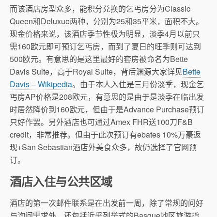
而该酒店房型众多，能积分兑换的乞丐房分为Classic
Queen和Deluxue两种，分别为25和35平米，面积不大。
现金价格来说，该酒店季节性极为明显，淡季4月以前只
需160欧元即可预订乞丐房，而到了夏日的旺季则可达到
500欧元。有意思的是这里最好的套房被命名为Bette
Davis Suite，高于Royal Suite，背后渊源大家详见
Bette
Davis – Wikipedia
。由于本人入住是三月份淡季，现金乞
丐房AP价格是208欧元，有意思的是由于是淡季在临出发
时居然降价到160欧元，但由于是Advance Purchase预订
只好作罢。另外酒店也可通过Amex FHR送100刀F&B
credit，非常推荐。但由于此次预订有ebates 10%万豪返
现+San Sebastian酒店外美食众多，故仍选择了官网预
订。
酒店入住与公共区域
酒店的第一次邮件联系是在出发前一周，除了常规的问好
与询问需求外，还包括近乎列举式的Basque地区旅游指