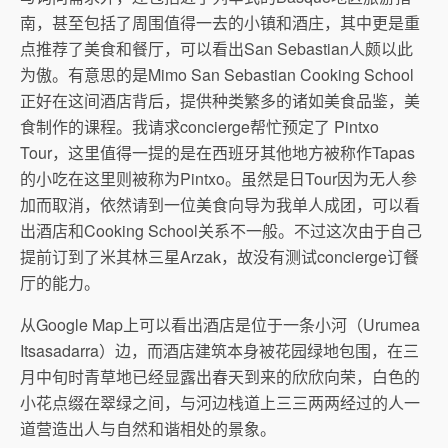
南，甚至包括了周围值得一去的小镇和酒庄，其中更是重
点推荐了美食和餐厅，可以看出San Sebastian人颇以此
为傲。有意思的是Mimo San Sebastian Cooking School
正好在这间酒店背后，提供种类繁多的诸如美食品鉴，美
食制作的课程。我请求concierge帮忙预定了
Pintxo
Tour，这里值得一提的是在西班牙其他地方被称作Tapas
的小吃在这里则被称为Pintxo。虽然是日Tour因为无人参
加而取消，依然请到一位美食向导为我单人成团，可以看
出酒店和
Cooking School关系不一般。不过这次由于自己
提前订到了米其林三星Arzak，故没有测试concierge订餐
厅的能力。
从Google Map上可以看出酒店是位于一条小河（Urumea
Itsasadarra）边，而酒店建筑本身被花园绿地包围，在三
月中旬时青草地已经显露出春天到来的欣欣向荣，白色的
小花点缀在翠绿之间，与河边栈道上三三两两经过的人一
道营造出人与自然和谐相处的景象。