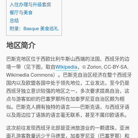
入住办理与升级套房
餐厅与美食
总结
附录：Basque 美食巡礼
地区简介
巴斯克地区
位于西欧比利牛斯山西端的法国、西班牙的边
境一带（见下图，取自
Wikipedia
，© Zorion, CC-BY-SA,
Wikimedia Commons）。巴斯克自治区经济在整个西班牙
国内以及欧盟各国中处于领先地位，工业发达，至今仍是
西班牙独立意识较强的地区之一，多次要求提高自治，这
点与游客如织的巴塞罗那所在加泰罗尼亚自治区颇为相
似。巴斯克人拥有独特的语言——巴斯克语，与西班牙语
以及周边拉丁语族的语言毫无联系，甚至不属印欧语系。
这次前往发现西班牙北部是亚洲旅游业的一颗遗珠，亚洲
面孔游客数量远少于马德里，加泰罗尼亚（巴塞罗那）和