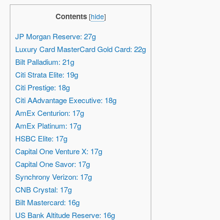
Contents
[
hide
]
JP Morgan Reserve: 27g
Luxury Card MasterCard Gold Card: 22g
Bilt Palladium: 21g
Citi Strata Elite: 19g
Citi Prestige: 18g
Citi AAdvantage Executive: 18g
AmEx Centurion: 17g
AmEx Platinum: 17g
HSBC Elite: 17g
Capital One Venture X: 17g
Capital One Savor: 17g
Synchrony Verizon: 17g
CNB Crystal: 17g
Bilt Mastercard: 16g
US Bank Altitude Reserve: 16g