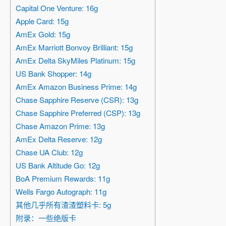
Capital One Venture: 16g
Apple Card: 15g
AmEx Gold: 15g
AmEx Marriott Bonvoy Brilliant: 15g
AmEx Delta SkyMiles Platinum: 15g
US Bank Shopper: 14g
AmEx Amazon Business Prime: 14g
Chase Sapphire Reserve (CSR): 13g
Chase Sapphire Preferred (CSP): 13g
Chase Amazon Prime: 13g
AmEx Delta Reserve: 12g
Chase UA Club: 12g
US Bank Altitude Go: 12g
BoA Premium Rewards: 11g
Wells Fargo Autograph: 11g
其他几乎所有渣渣塑料卡: 5g
附录：一些绝版卡