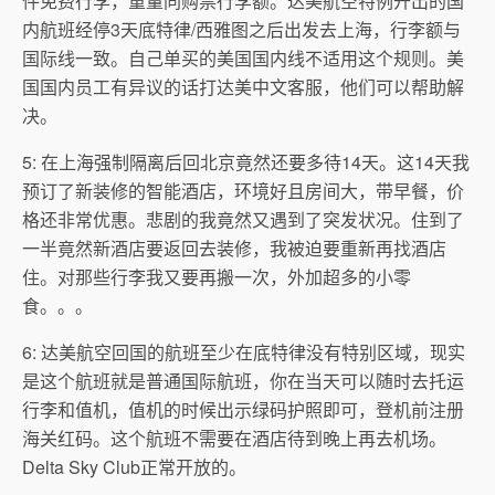
件免费行李，重量同购票行李额。达美航空特例开出的国
内航班经停3天底特律/西雅图之后出发去上海，行李额与
国际线一致。自己单买的美国国内线不适用这个规则。美
国国内员工有异议的话打达美中文客服，他们可以帮助解
决。
5: 在上海强制隔离后回北京竟然还要多待14天。这14天我
预订了新装修的智能酒店，环境好且房间大，带早餐，价
格还非常优惠。悲剧的我竟然又遇到了突发状况。住到了
一半竟然新酒店要返回去装修，我被迫要重新再找酒店
住。对那些行李我又要再搬一次，外加超多的小零
食。。。
6: 达美航空回国的航班至少在底特律没有特别区域，现实
是这个航班就是普通国际航班，你在当天可以随时去托运
行李和值机，值机的时候出示绿码护照即可，登机前注册
海关红码。这个航班不需要在酒店待到晚上再去机场。
Delta Sky Club正常开放的。