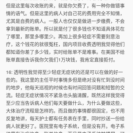
但是这里每次收账的来，就是你欠费了，有一种你做错事
情的语气。但是这里的病人对自己花的费用完全不知情，
尤其是自费的病人。一般人也仅仅是做进一步缴费，不会
拿到最新的账单。所以就是付了很多钱也不知道具体花在
了哪里，那里多哪里少。再加上很多轻症不需要刻意治
疗，这个钱花的就很冤枉，国内项目收费透明我觉得他们
都知道你差了多少钱，实时给账单不是难事。在美国不给
账单直接告诉我你欠我们1万块钱，我肯定直接拒付。
16: 透明性我觉得至少轻症无症状的还是可以在做的好一
些的。我这里的主任平时事情多但是绝对没有忙到没时间
的地步，他每天巡视的时候也有时间回答问题和短暂的交
流。轻症无症状情况不紧急也头脑清醒，既然这样我觉得
至少应当告诉病人他们每天要做什么，为什么要做这些，
大体治疗流程是怎样的。而且做的事情都很固定，也不用
反复地讲，每天护士都有任务表在手里，同时抄送一份给
病人就更好了。医院里有电子系统，但是没有开。电子系