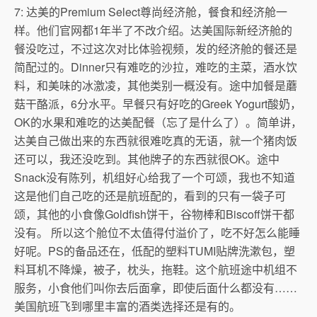
7: 达美的Premium Select尊尚经济舱，餐食和经济舱一
样。他们官网都1年半了不改介绍。达美国际新经济舱的
餐没吃过，不过这次对比体验视频，发的经济舱的餐还是
简配过的。Dinner只有难吃的沙拉，难吃的主菜，酒水饮
料，和美味的冰激凌，其他类别一概没有。途中加餐是蘑
菇干酪派，6分水平。早餐只有好吃的Greek Yogurt酸奶，
OK的水果和难吃的达美配餐（忘了是什么了）。简单讲，
达美自己做出来的东西就很难吃真的无语，就一个猪肉饭
还可以，我还没吃到。其他牌子的东西就很OK。途中
Snack没有陈列，机组好心给我了一个可颂，我也不知道
这是他们自己吃的还是航班配的，看到的只有一袋子可
颂，其他的小食像Goldfish饼干，谷物棒和Biscoff饼干都
没有。 所以这个舱位不太值得付溢价了，吃不好怎么能睡
好呢。PS的备品还在，低配的塑料TUMI贴牌洗漱包，塑
料耳机不降燥，被子，枕头，拖鞋。这个航班途中机组不
服务，小食他们叫你去后面拿，即使后面什么都没有……
美国航班飞到哪里丰富的酒类选择还是有的。