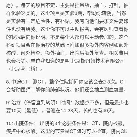
愿）。每天的项目不定，主要是挂吊瓶，抽血，打针，抽
样化验这类的。这个项目是实验3期，帮助你转阴，当然
是实验有一定危险性，有补贴。我有向他们要求文件复印
件也没有给我。这个你不可以主动报名，会有医师查看你
的状况后向你说明。不是每个人都可以主动参加的。这个
科研项目会在你治疗的基础上附加很多额外内容例如额外
核酸，额外检查，额外抽血，出院后额外复查。相关费用
也会报销。单位我知道的是叫 北京斯丹姆技术有限公司
（北京亮马桥）。
8: 中途CT：测CT，整个住院期间你应该会去2-3次。CT
会帮助医师了解你的肺部状况。他们还会抽血测血氧量。
9: 治疗（停留直到转阴）时间：数据点不多，但是最少也
要10天（最低），普遍在14-28天，长的也有40天。
10: 出院条件： 出院的3个必要条件是：CT，院内核酸，
疾控中心核酸。这里的节奏是CT随时可以检查，院内OK