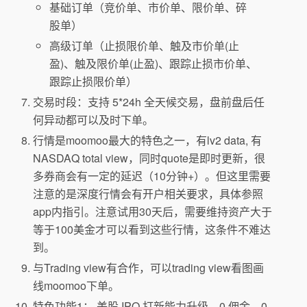
基础订单（竞价单、市价单、限价单、碎
股单）
高级订单（止损限价单、触及市价单(止
盈)、触及限价单(止盈)、跟踪止损市价单、
跟踪止损限价单）
交易时段：支持 5*24h 全天候交易，盘前盘后任
何异动都可以及时下单。
行情是moomoo最大的特色之一，有lv2 data, 有
NASDAQ total view，同时quote是即时更新，很
多券商会有一定的延迟（10分钟+）。但这里需要
注意的是深度行情会有开户相关要求，具体参照
app内指引。注意试用30天后，需要维持资产大于
等于100美金才可以看到这些行情，这条件不难达
到。
与Trading view有合作，可以trading view看图画
线moomoo下单。
特色功能1： 美股 IPO 打新能力升级，0 佣金、0