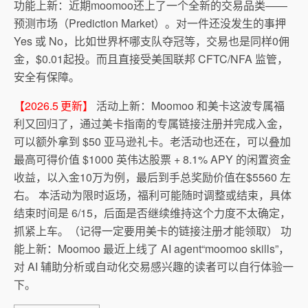
功能上新：近期moomoo还上了一个全新的交易品类——
预测市场（Prediction Market）。对一件还没发生的事押
Yes 或 No，比如世界杯哪支队夺冠等，交易也是同样0佣
金，$0.01起投。而且直接受美国联邦 CFTC/NFA 监管，
安全有保障。
【2026.5 更新】
活动上新：Moomoo 和美卡这波专属福
利又回归了，通过美卡指南的专属链接注册并完成入金，
可以额外拿到 $50 亚马逊礼卡。老活动也还在，可以叠加
最高可得价值 $1000 英伟达股票 + 8.1% APY 的闲置资金
收益，以入金10万为例，最后到手总奖励价值在$5560 左
右。 本活动为限时返场，福利可能随时调整或结束，具体
结束时间是 6/15，后面是否继续维持这个力度不太确定，
抓紧上车。（记得一定要用美卡的链接注册才能领取） 功
能上新：Moomoo 最近上线了 AI agent“moomoo skills”，
对 AI 辅助分析或自动化交易感兴趣的读者可以自行体验一
下。