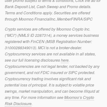
user promo subject to terms & conditions, Click the ad for
Bank Deposit List, Cash Sweep and Promo details.
Terms and Conditions apply. Securities are offered
through Moomoo FinancialInc..MemberFINRA/SIPC
Crypto services are offered by Moomoo Crypto Inc.
(“MCI”) (NMLS ID 2287314), a money services business
registered with FinCEN (MSB Registration Number:
31000288349013). MCI is not a broker-dealer.
Cryptocurrency services are not available in all states,
see our full licensing disclosures
here
.
Cryptocurrencies are not legal tender, not backed by any
government, and not FDIC insured or SIPC protected.
Cryptocurrency trading involves significant risk and
potential loss of principal. It is subject to volatile price
swings, market manipulation, and can become illiquid at
any time. For more information see
Moomoo’s Crypto
Risk Disclosure
.