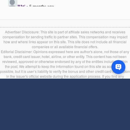
Advertiser Disclosure: This site is part of affiliate sales networks and receives
compensation for sending traffic to partner sites. This compensation may impact
how and where links appear on this site. This site does not include all financial
companies or all available financial offers.
Editorial Disclaimer: Opinions expressed here are author's alone, not those of any
bank, credit card issuer, hotel, airline, or other entity. This content has not been
reviewed, approved or otherwise endorsed by any of the entities included within
the post. We attempt to keep the information found on this site as accurate as
possible, but it is user’s liability to verify the bonus and other credit card information
in the issuer's official website during the application process. If you find any
information incorrect or expired, please contact us immediately.
Back to top
服务条款
|
隐私条款
Language: