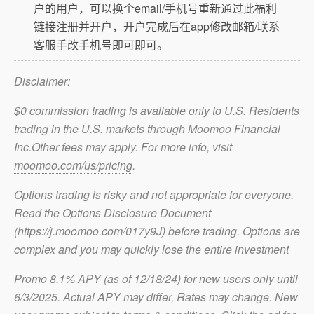
户的用户，可以换个email/手机号重新通过此福利
链接注册并开户，开户完成后在app修改邮箱/联系
客服手改手机号即可即可。
Disclaimer:
$0 commission trading is available only to U.S. Residents
trading in the U.S. markets through Moomoo Financial
Inc.Other fees may apply. For more info, visit
moomoo.com/us/pricing
.
Options trading is risky and not appropriate for everyone.
Read the Options Disclosure Document
(https://j.moomoo.com/017y9J) before trading. Options are
complex and you may quickly lose the entire investment
Promo 8.1% APY (as of 12/18/24) for new users only until
6/3/2025. Actual APY may differ, Rates may change. New