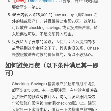
【New】
Direct deposit (DD)
要求：开户90天内需
要做至少一笔DD。
45天内转入 $75,000 的 new money（即Chase之
外的钱或资产），并且维持此余额90天。这笔钱
可以放在 checking, savings, 或者投资账户里。转
入股票也可以，不是必须转入现金。
只要转入了要求的金额，即使后面因为投资的缘
故亏损到这个金额之下了，其实也没关系，Chase
是按照放进去时候的价值算的，所以不必担心。
如何避免月费（以下条件满足其一即
可）
Checking+Savings+投资账户加起来每月平均余
额至少$75,000。有一点要注意，有些读者反映说
投资账户的钱没有被计入，询问后发现原因是这
个投资账户没有被”link”到checking账户上。建议
大家打一下客服电话，确认一下这些账户都被link