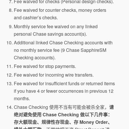
Fee waived for checks (Personal design checks).
Fee waived for counter checks, money orders
and cashier’s checks.
Monthly service fee waived on any linked
personal Chase savings account(s).
Additional linked Chase Checking accounts with
no monthly service fee (9 Chase SapphireSM
Checking accounts).
Fee waived for stop payments.
Fee waived for incoming wire transfers.
Fee waived for insufficient funds or returned items
if you have 4 or fewer occurrences in previous 12
months.
Chase Checking 使用不当有可能会被杀全家，
请
绝对避免使用 Chase Checking 做以下几件事：
存大额现金、规律性存现金、存 Money Order、