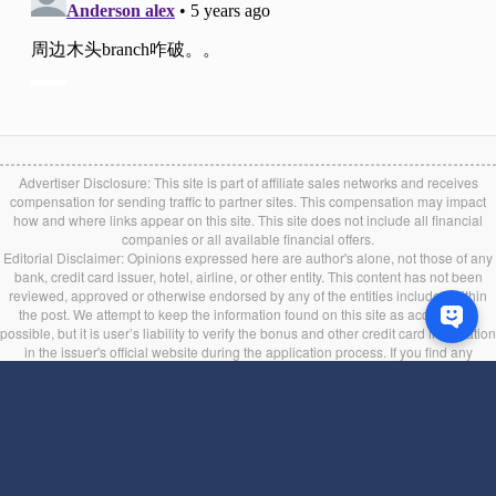
Advertiser Disclosure: This site is part of affiliate sales networks and receives
compensation for sending traffic to partner sites. This compensation may impact
how and where links appear on this site. This site does not include all financial
companies or all available financial offers.
Editorial Disclaimer: Opinions expressed here are author's alone, not those of any
bank, credit card issuer, hotel, airline, or other entity. This content has not been
reviewed, approved or otherwise endorsed by any of the entities included within
the post. We attempt to keep the information found on this site as accurate as
possible, but it is user’s liability to verify the bonus and other credit card information
in the issuer's official website during the application process. If you find any
information incorrect or expired, please contact us immediately.
Back to top
服务条款
|
隐私条款