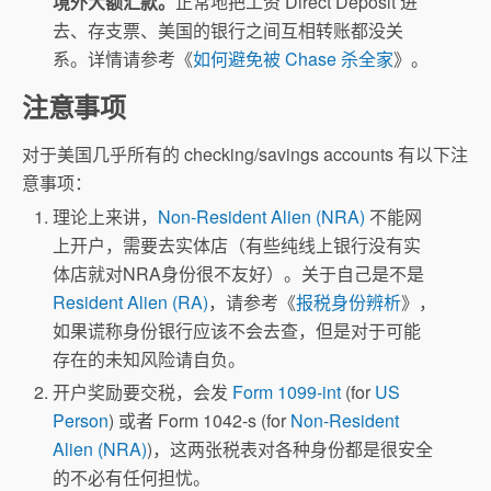
境外大额汇款。
正常地把工资 Direct Deposit 进
去、存支票、美国的银行之间互相转账都没关
系。详情请参考《
如何避免被 Chase 杀全家
》。
注意事项
对于美国几乎所有的 checking/savings accounts 有以下注
意事项：
理论上来讲，
Non-Resident Alien (NRA)
不能网
上开户，需要去实体店（有些纯线上银行没有实
体店就对NRA身份很不友好）。关于自己是不是
Resident Alien (RA)
，请参考《
报税身份辨析
》，
如果谎称身份银行应该不会去查，但是对于可能
存在的未知风险请自负。
开户奖励要交税，会发
Form 1099-int
(for
US
Person
) 或者 Form 1042-s (for
Non-Resident
Alien (NRA)
)，这两张税表对各种身份都是很安全
的不必有任何担忧。