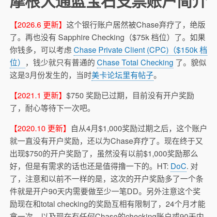
摩根大通蓝宝石支票账户简介
【2026.6 更新】
这个银行账户居然被Chase弃疗了，绝版
了。再也没有 Sapphire Checking（$75k 档位）了。如果
你钱多，可以考虑
Chase Private Client (CPC)（$150k 档
位）
，钱少就只有普通的
Chase Total Checking
了。貌似
这是3月份发生的，当时
美卡论坛里有帖子
。
【2021.1 更新】
$750 奖励已过期，目前没有开户奖励
了，耐心等待下一次吧。
【2020.10 更新】
自从4月$1,000奖励过期之后，这个账户
就一直没有开户奖励，还以为Chase弃疗了。现在终于又
出现$750的开户奖励了，虽然没有以前$1,000奖励那么
好，但是有需求的话也还是值得撸一下的。HT:
DoC
. 对
了，注意和以前不一样的是，这次的开户奖励多了一个条
件就是开户90天内需要做至少一笔DD。另外注意这个奖
励现在和total checking的奖励互相有限制了，24个月才能
拿一次。以及现在有任何Chase的checking账户或90天内