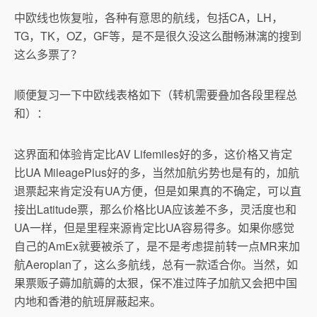
中欧线也恢复啦，各种有意思的航线，包括CA，LH，
TG，TK，OZ，GF等，是不是很久没这么酣畅淋漓的搜到
这么多票了？
顺便复习一下中欧线表格如下（转机需要叠加各段里程总
和）：
这界面和体验肯定比AV Lifemiles好的多，这价格又肯定
比UA MileagePlus好的多，当然加航劣势也是有的，加航
退票起来肯定没有UA方便，但是如果真的不确定，可以直
接出Latitude票，那么价格比UA应该差不多，灵活度也和
UA一样，但是里程来源肯定比UA容易得多。如果你感觉
自己的AmEx就要被杀了，是不是考虑提前转一点MR来加
航Aeroplan了，这么多航线，总有一款适合你。当然，如
果票贩子薅加航薅的太狠，保不准过阵子加航又会把中国
内地和香港的航班屏蔽起来。