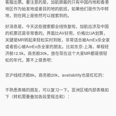
客服出票。要注意的是，加航屏蔽的只有中国内地和香港
地区作为始发地或者目的地的航班，如果他们是作为中转
地，则在网上是依然可以搜索到的。
好消息是，今天这些搜索都全线恢复啦，加航出涉及中国
的机票还是非常香的。界面比AV好用，价格比UA划算，
关键是MR转起来轻松实时到账，非常适合被AmEx杀全家
或者担心被AmEx杀全家的朋友。比如东京-上海，单程经
济舱12.5k，商务舱30k，放在现在这个大家MR都是很轻
松的年代，算不上很贵吧：
京沪线经济舱8k，商务舱20k，availability也是杠杠的：
不熟悉表格的朋友，可以复习一下。亚洲区域内部表格如
下（转机需要叠加各段里程总和）：