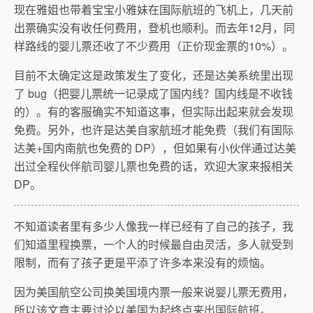
现在雅姐也带着宝宝小雅妹在国际航班的飞机上，几天前
出票确实没有收任何费用，登机也顺利。而去年12月，同
样路线的婴儿票还收了不少费用（正价现金票的10%）。
目前不太确定这是政策发生了变化，还是达美系统里出现
了 bug（把婴儿票统一记录成了国内线？国内线是不收钱
的）。有的客服确实不知道这事，但实际出起来就会发现
免费。另外，也许是达美自家航班才能免费（我们有国际
达美+国内南航也免费的 DP），但如果有小伙伴通过达美
出过全程伙伴航司婴儿票也免费的话，欢迎大家来报相关
DP。
不知道读者里有多少人像我一样已经有了自己的孩子，我
们知道里程换票，一个人的时候最自由灵活，多人就受到
限制，而有了孩子更是平添了许多本来没有的烦恼。
因为美国航空公司换美国境内票一般来说婴儿票无费用，
所以该文章主要讨论以美国为起终点来出国际航班。