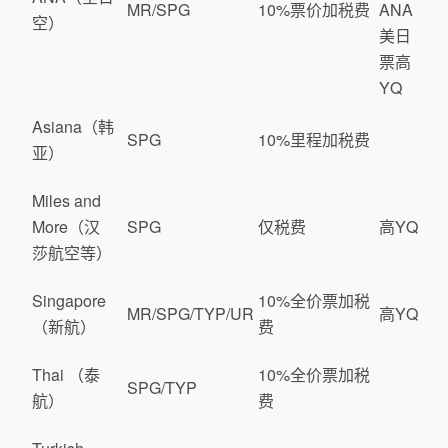
MR/SPG
10%票价加税费
ANA
空）
美日
票高
YQ
Asiana（韩
SPG
10%里程加税费
亚）
Miles and
More（汉
SPG
仅税费
高YQ
莎航空等）
Singapore
10%全价票加税
MR/SPG/TYP/UR
高YQ
（新航）
费
Thai （泰
10%全价票加税
SPG/TYP
航）
费