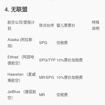
4. 无联盟
航空公司/里程计
特殊
转点伙伴
婴儿票票价
划
说明
Alaska (阿拉斯
SPG
仅税费
加)
Etihad （阿提哈
SPG/TYP
10%票价加税费
德航空）
Hawaiian （夏威
MR/SPG
10%票价加税费
夷航空）
JetBlue （捷蓝航
MR
仅税费
空）