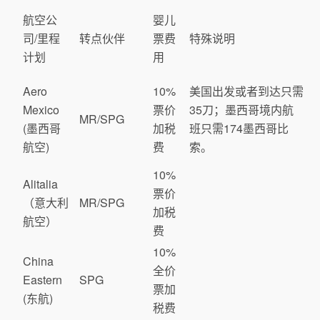
航空公
婴儿
司/里程
转点伙伴
票费
特殊说明
计划
用
Aero
10%
美国出发或者到达只需
Mexico
票价
35刀；墨西哥境内航
MR/SPG
(墨西哥
加税
班只需174墨西哥比
航空)
费
索。
10%
Alitalia
票价
（意大利
MR/SPG
加税
航空）
费
10%
China
全价
Eastern
SPG
票加
(东航)
税费