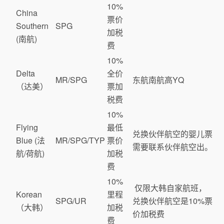
10%
China
票价
Southern
SPG
加税
(南航)
费
10%
Delta
全价
MR/SPG
东航南航高YQ
（达美）
票加
税费
10%
Flying
最低
兑换伙伴航空的婴儿票
Blue (法
MR/SPG/TYP
票价
需要联系伙伴航空出。
航/荷航)
加税
费
10%
仅限大韩自家航班，
Korean
里程
SPG/UR
兑换伙伴航空是10%票
（大韩）
加税
价加税费
费