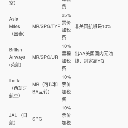
空）
费
25%
Asia
票价
Miles
MR/SPG/TYP
非美国航班是10%
加税
（国泰）
费
10%
British
里程
出AA美国国内无油
Airways
MR/SPG/UR
加税
钱，别家高YQ
(英航)
费
10%
Iberia
MR（可以和
票价
（西班牙
BA互转）
加税
航空）
费
10%
JAL （日
票价
SPG
航）
加税