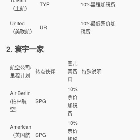
Turkish
TYP
10%里程加税费
（土航）
United
10%最低票价加
UR
（美联航）
税费
2. 寰宇一家
婴儿
航空公司/
转点伙伴
票费
特殊说明
里程计划
用
10%
Air Berlin
票价
(柏林航
SPG
加税
空)
费
10%
American
票价
（美国航
SPG
加税