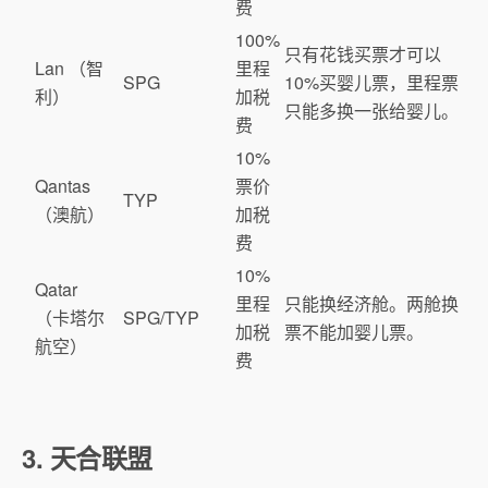
费
100%
只有花钱买票才可以
Lan （智
里程
SPG
10%买婴儿票，里程票
利）
加税
只能多换一张给婴儿。
费
10%
Qantas
票价
TYP
（澳航）
加税
费
10%
Qatar
里程
只能换经济舱。两舱换
（卡塔尔
SPG/TYP
加税
票不能加婴儿票。
航空）
费
3. 天合联盟