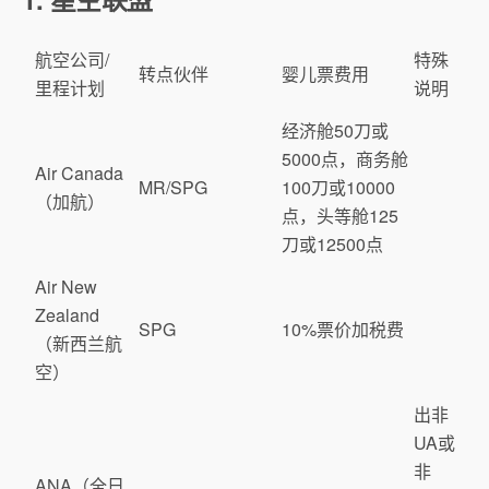
航空公司/
特殊
转点伙伴
婴儿票费用
里程计划
说明
经济舱50刀或
5000点，商务舱
Air Canada
MR/SPG
100刀或10000
（加航）
点，头等舱125
刀或12500点
Air New
Zealand
SPG
10%票价加税费
（新西兰航
空）
出非
UA或
非
ANA（全日