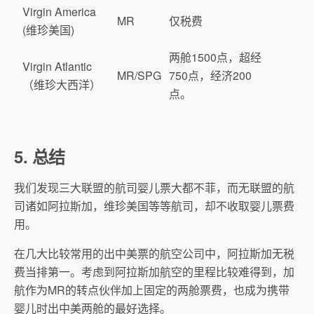
Virgin America
MR
仅税费
(维珍美国)
两舱1500点，超经
Virgin Atlantic
MR/SPG
750点，经济200
（维珍大西洋）
点。
5. 总结
我们发现三大联盟的航司婴儿票大都不菲，而无联盟的航
司诸如阿拉斯加，维珍美国等等航司，却不收取婴儿票费
用。
在几大比较常用的出中美票的航空公司中，阿拉斯加无税
费当排第一。考虑到阿拉斯加航空的里程比较难得到，加
航作为MR的转点伙伴加上固定的两舱票费，也成为携带
婴儿时出中美两舱的最好选择。