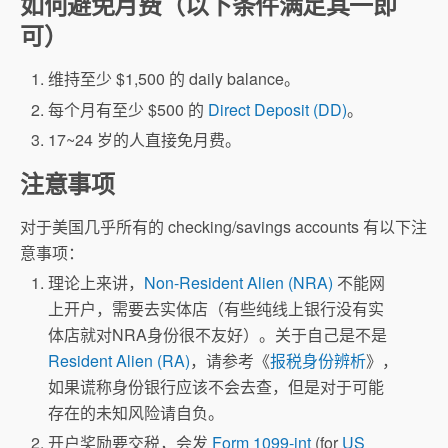
如何避免月费（以下条件满足其一即
可）
维持至少 $1,500 的 daily balance。
每个月有至少 $500 的
Direct Deposit (DD)
。
17~24 岁的人直接免月费。
注意事项
对于美国几乎所有的 checking/savings accounts 有以下注
意事项：
理论上来讲，
Non-Resident Alien (NRA)
不能网
上开户，需要去实体店（有些纯线上银行没有实
体店就对NRA身份很不友好）。关于自己是不是
Resident Alien (RA)
，请参考《
报税身份辨析
》，
如果谎称身份银行应该不会去查，但是对于可能
存在的未知风险请自负。
开户奖励要交税，会发
Form 1099-int
(for
US