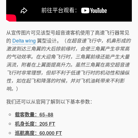
从宣传图片可见该型号超音速客机使用了高速飞行器常见
的
Delta wing
翼型设计。（
在超音速飞行中，机鼻形成的
激波到达三角翼的大后掠前缘时，会使三角翼产生非常高
的气动效率。在大迎角飞行时，三角翼前缘还能产生大量
涡流，附着在上翼面提高升力。虽然三角翼在高空超音速
飞行时非常理想，但却不利于低速飞行时的机动性和操纵
性，如在起飞和降落的时候，并对飞机油耗带来不利影
响。
）
我们还可以从官网了解到以下基本参数：
载客数量：65~88
机身长度：205 FT
巡航高度：60,000 FT