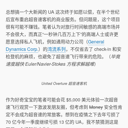
总想搞一个大新闻的 UA 这次终于如愿以偿，在半个世纪
后宣布重启超音速客机的商业服务。但问题是，这个项目
很有可能不赚钱。笔者认为对旅行时间敏感的高端市场并
不会很大，而真正“一秒钟几百万上下”的高端人士或许更
愿意选择私人飞机，例如通用动力公司（
General
Dynamics Corp.
）的
湾流系列
，不仅省去了 check-in 和安
检登机的麻烦，也避免了超音速飞行带来的危险。（
毕竟
速度越快 Euler/Navier-Stokes 方程求解越难
）
United Overture 超音速客机
作为好奇宝宝的笔者可能会花 $5,000 美元体验一次超音
速飞行观赏一下激波发朋友圈，但考虑到
Money
安全性肯
定不会成为超音速的常旅客。想到在疫情之下去年亏损了
70 亿今年一季度继续亏损 13 亿的 UA，我不禁猜测这是