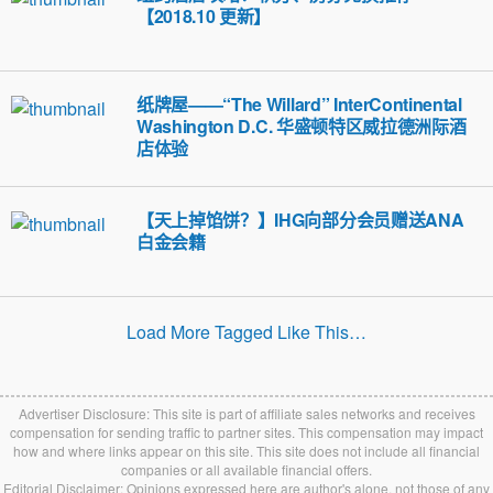
【2018.10 更新】
纸牌屋——“The Willard” InterContinental
Washington D.C. 华盛顿特区威拉德洲际酒
店体验
【天上掉馅饼？】IHG向部分会员赠送ANA
白金会籍
Load More Tagged Like This…
Advertiser Disclosure: This site is part of affiliate sales networks and receives
compensation for sending traffic to partner sites. This compensation may impact
how and where links appear on this site. This site does not include all financial
companies or all available financial offers.
Editorial Disclaimer: Opinions expressed here are author's alone, not those of any