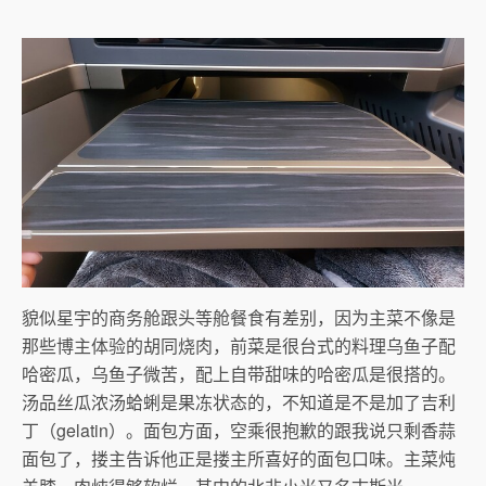
貌似星宇的商务舱跟头等舱餐食有差别，因为主菜不像是
那些博主体验的胡同烧肉，前菜是很台式的料理乌鱼子配
哈密瓜，乌鱼子微苦，配上自带甜味的哈密瓜是很搭的。
汤品丝瓜浓汤蛤蜊是果冻状态的，不知道是不是加了吉利
丁（gelatin）。面包方面，空乘很抱歉的跟我说只剩香蒜
面包了，搂主告诉他正是搂主所喜好的面包口味。主菜炖