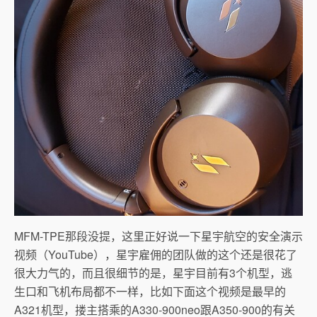
MFM-TPE那段没提，这里正好说一下星宇航空的安全演示
视频（YouTube），星宇雇佣的团队做的这个还是很花了
很大力气的，而且很细节的是，星宇目前有3个机型，逃
生口和飞机布局都不一样，比如下面这个视频是最早的
A321机型，搂主搭乘的A330-900neo跟A350-900的有关