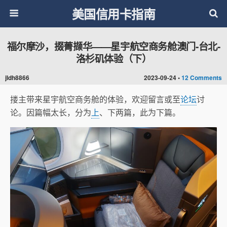
美国信用卡指南
福尔摩沙，掇菁撷华——星宇航空商务舱澳门-台北-
洛杉矶体验（下）
jldh8866
2023-09-24 •
12 Comments
搂主带来星宇航空商务舱的体验，欢迎留言或至
论坛
讨
论。因篇幅太长，分为
上
、下两篇，此为下篇。