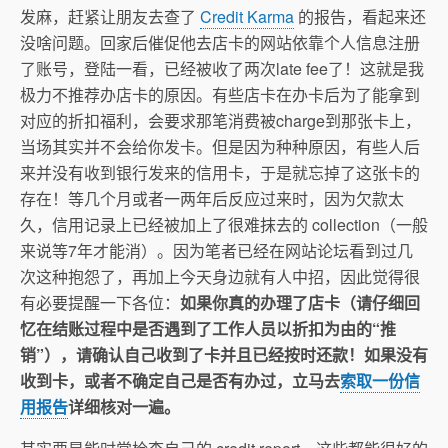
发麻，赶紧让朋友去查了
Credit Karma
的报告，看起来还
没啥问题。回家后催促他去店卡的网站依靠个人信息注册
了账号，登陆一看，已经被收了两次late fee了！这就是我
极力不推荐办店卡的原因。有些店卡在办卡后为了能拿到
对应的折扣福利，会要求那笔消费被charge到那张卡上，
当场其实并不会给你发卡。但是因为种种原因，有些人后
来并没有收到银行发来的信用卡，于是就忘掉了这张卡的
存在！等几个月或者一两年后反应过来时，因为欠款太
久，信用记录上已经被加上了很难抹去的 collection（一般
来说等7年才能消）。因为笔者已经在网站论坛看到过几
次这种抱怨了，再加上今天身边就有人中招，因此觉得很
有必要提醒一下各位：
如果你真的办理了店卡（请仔细回
忆在结账过程中是否遇到了工作人员以折扣为由的“推
销”），请确认自己收到了卡并且已经按时还款！如果没有
收到卡，或者不确定自己是否有办过，立马去
索取一份信
用报告
详细核对一遍。