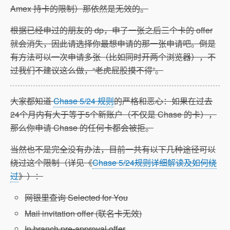
Amex 持卡的限制）那依然是无效的。
根据已经申过的朋友的 dp，申了一张之后三个卡的 offer
就会消失，因此请选择你最想申请的那一张申请吧。倒是
有方法可以一次申请多张（比如同时开两个浏览器），不
过我们不建议这么做，“老虎屁股摸不得”。
大家都知道
Chase 5/24 规则
的严格和恶心：如果在过去
24个月内有大于等于5个新账户（不仅是 Chase 的卡），
那么你申请 Chase 的任何卡都会被拒。
当然也不是完全没有办法，目前一共有以下几种途径可以
绕过这个限制（详见《
Chase 5/24规则详细解读及如何绕
过
》）：
网银里查询 Selected for You
Mail invitation offer (联名卡无效)
In branch pre-approval offer