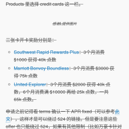
Products 里选择 credit cards 这一栏。
感谢L提供图片
三张卡开卡奖励分别是：
Southwest Rapid Rewards Plus
：3个月消费
$1000 获得 40k 点数
Marriott Bonvoy Boundless
：3个月消费 $3000 获
得 75k 点数
United Explorer
：3个月消费 $2000 获得 40k 点
数，6个月消费满 $10000 再给 25k 点数，一共
65k 点数。
申请之前记得看 terms 确认一下 APR fixed（可以参考
此
文
），这样才是可以绕过 524 的链接。但是要注意这些
offer 也只能绕过 524，如果有其他限制（比如万豪卡针对