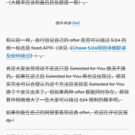
（大概率应该和最后获批额度一致）。
图片来自
DoC
和以前一样，自行验证自己的 offer 是否可以绕过 5/24 的
统一标志是 fixed APR（详见《
Chase 5/24规则详细解读
及如何绕过
》）。
肯定大家会觉得说不定这只是 Selected for You 换汤不换
药。如果在这之后 Selected for You 再也没出现过，那其
实完全可以合理认为这个方法应该就是 Selected for You
换了个皮又出来了。但如果两种 offer 都能同时存在，那就
算作稍微增大了一些大家可以绕过 524 限制的概率吧。
如果你能在自己的网银里看到这类 offer，欢迎在评论区报
dp !