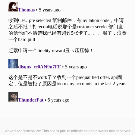
Advertiser Disclosure: This site is part of affiliate sales networks and receives