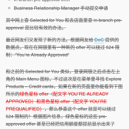
Business Relationship Manager 手动提交申请
其中网上查 Selected for You 和去店面里查 in-branch pre-
approval 是比较有效的办法。
最近网友们又发现了新的方法。根据网友给
DoC
提供的
数据点，现在在网银里有一种新的 offer 可以绕过 524 限
制：”You’re Already Approved”
和之前的 Selected for You 类似，登录网银之后点击左上
角的 Main Menu 图标，不过这次是在菜单里寻找 Explore
Products – Credit cards，如果在新的页面里你能看到下图
所示的
绿色星标 offer（配文字 YOU’RE ALREADY
APPROVED）和黑色星标 offer（配文字 YOU’RE
PREQUALIFIED）
，那么恭喜这个 offer 就是可以绕过
524 限制的！根据图片信息，绿色星标的这些 pre-
approved offer 甚至已经把信用额度都提前显示出来了