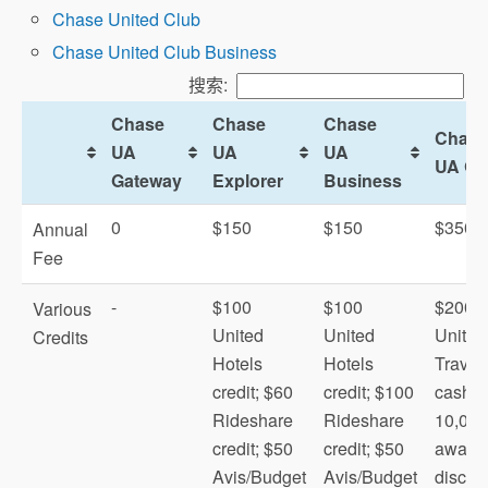
Chase United Club
Chase United Club Business
搜索:
United Clubs
Chase
Chase
Chase
Chase
UA
UA
UA
UA Qu
Gateway
Explorer
Business
0
$150
$150
$350
Annual
Fee
-
$100
$100
$200
Various
Mileage Plus X (MPX)
United
United
United
Credits
Hotels
Hotels
Travel
credit; $60
credit; $100
cash;
Rideshare
Rideshare
10,000
credit; $50
credit; $50
award f
Avis/Budget
Avis/Budget
discou