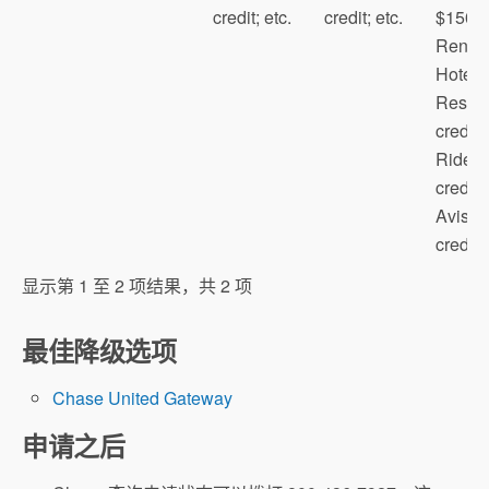
credit; etc.
credit; etc.
$150
Renow
抵消年费
Hotels
租车保险概
Resort
述
credit;
Rides
Refer a friend
credit;
Avis/B
credit; 
显示第 1 至 2 项结果，共 2 项
最佳降级选项
Chase United Gateway
申请之后