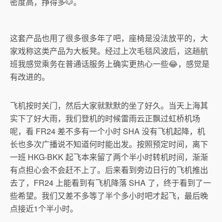
密度高，挣得多🐶。
这套产品也用了很多很多年了吧，座椅是没法放平的，大
家戏称这类产品为大板凳。经过上次毛毯风波后，这趟航
班我感觉乘务在普通话服务上确实更热心一些😂，感觉是
有改进的。
飞机按时关门，然后大家就默默的坐了好久。当天上海其
实下了好大雨，我们登机的时候雷雨云正飘过虹桥机场
呢，看 FR24 差不多有一个小时 SHA 没有飞机起降，机
长也多次广播说不知道何时能出发。按照预定时间，离下
一班 HKG-BKK 起飞本来留了两个半小时转机时间，渐渐
有点担心会不会赶不上了。后来看到旁边日行的飞机推出
去了，FR24 上能看到有飞机降落 SHA 了，终于看到了一
些希望。我们又差不多等了半个多小时吧才起飞，最后晚
点接近1个半小时。