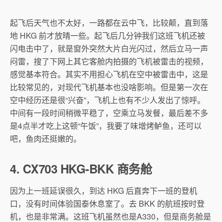
起飞后天气也不太好，一路都在云中飞，比较颠，直到落
地 HKG 前才放晴一些。起飞后几分钟我们这班飞机还被
闪电击中了，就是窗外突然大片白光闪过，然后立马一声
闷雷，搜了下网上其它客舱内拍摄的飞机被雷击的视频，
感觉基本符合。其实不用担心飞机在空中被雷击中，这是
比较常见的，对现代飞机基本也没啥影响。但是第一次在
空中经历还是很“兴奋”，飞机上也有不少人发出了惊呼。
中间有一段时间稍微平稳了，空乘立马发餐，最后差不多
是4点半才吃上这顿“午饭”，我要了味增烤鲈鱼，还可以
吧，鱼肉还挺嫩的。
4. CX703 HKG-BKK 商务舱
因为上一班延误很久，到达 HKG 后直奔下一班的登机
口，没有时间体验国泰休息室了。去 BKK 的航班按时登
机，也是非常满。这班飞机虽然也是A330，但是商务舱是