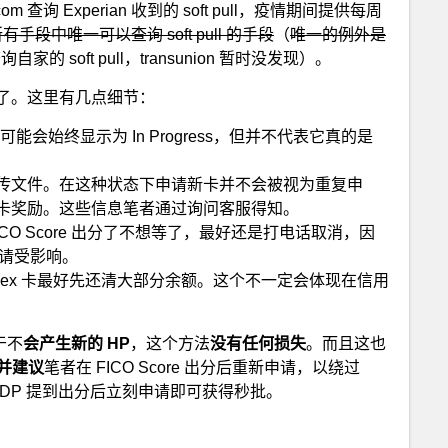
com 查询 Experian 收到的 soft pull，疫情期间提供每周
手段中唯一可以查询 soft pull 的手段
（
唯一的例外是
以查询自家的 soft pull，transunion 暂时没发现）。
了。这里有几点细节：
能会始终显示为 In Progress，但并不代表它真的是
传文件。在这种状态下申请新卡并不会被视为重复申
卡奖励。这些信息笔者通过询问客服得知。
ICO Score 出分了不想等了，最好还是打电话取消，因
的申请受影响。
mex 卡最好先还清大部分余额。这个不一定会体现在信用
于不
会产生新的 HP
，这个方法
没有任何损失
。而且这也
并建议
笔者在 FICO Score 出分后重新申请，以绕过
 DP 提到出分后立刻申请即可获得秒批。