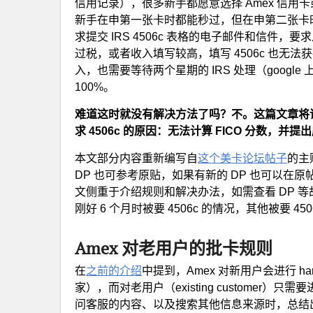
信用记录），很多新手都愿意选择 Amex 信用卡或 
新手在申第一张卡时都能秒过，但在申第二张卡时，却 pen
求提交 IRS 4506c 表格的电子邮件和信件，
过税，或者收入填写较高，填写 4506c 也无
入，也需要等待两个星期的 IRS 处理（googl
100%。
难道这时就没有解决方法了吗？不。这篇文章将详细介绍 A
求 4506c 的原因：无法计算 FICO 分数，
本文部分内容重新编写自
这个美卡论坛帖子
的主
DP 也可参考原贴，如果有新的 DP 也可以
文侧重于介绍规则和解决办法，如需查看 DP 
刚好 6 个月时被要 4506c 的情况，其他被要 4
Amex 对老用户的批卡规则
在
之前的介绍
中提到，Amex 对新用户会进行 hard
家），而对老用户（existing customer）只
问客服的内容、以及搜索其他信息来源时，总结