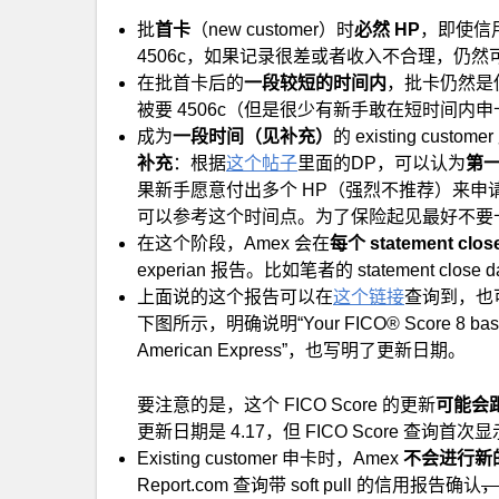
批
首卡
（new customer）时
必然 HP
，即使信
4506c，如果记录很差或者收入不合理，仍然
在批首卡后的
一段较短的时间内
，批卡仍然是
被要 4506c（但是很少有新手敢在短时间内
成为
一段时间（见补充）
的 existing cust
补充
：根据
这个帖子
里面的DP，可以认为
第
果新手愿意付出多个 HP（强烈不推荐）来申
可以参考这个时间点。为了保险起见最好不要
在这个阶段，Amex 会在
每个 statement clo
experian 报告。比如笔者的 statement close 
上面说的这个报告可以在
这个链接
查询到，也可以
下图所示，明确说明“Your FICO® Score 8 based 
American Express”，也写明了更新日期。
要注意的是，这个 FICO Score 的更新
可能会
更新日期是 4.17，但 FICO Score 查询首
Existing customer 申卡时，Amex
不会进行新
Report.com 查询带 soft pull 的信用报告确认
，