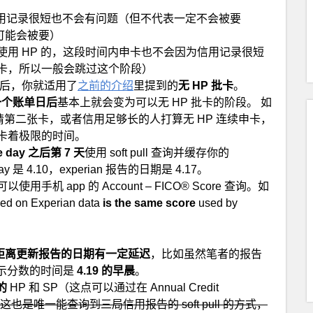
用记录很短也不会有问题（但不代表一定不会被要
可能会被要）
使用 HP 的，这段时间内申卡也不会因为信用记录很短
申卡，所以一般会跳过这个阶段）
omer 后，你就适用了
之前的介绍
里提到的
无 HP 批卡
。
一个账单日后
基本上就会变为可以无 HP 批卡的阶段。 如
请第二张卡，或者信用足够长的人打算无 HP 连续申卡，
卡着极限的时间。
se day 之后第 7 天
使用 soft pull 查询并缓存你的
day 是 4.10，experian 报告的日期是 4.17。
使用手机 app 的 Account – FICO® Score 查询。如
on Experian data
is the same score
used by
距离更新报告的日期有一定延迟
，比如虽然笔者的报告
次显示分数的时间是
4.19 的早晨
。
的
HP 和 SP（这点可以通过在 Annual Credit
这也是唯一能查询到三局信用报告的 soft pull 的方式，