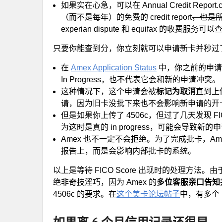
如果实在心急，可以在 Annual Credit Report.
（而不是每年）的免费的 credit report
，也是所有
experian dispute 和 equifax 的收费服务可
只要你能查到分，你立刻就可以申请新卡并秒过
在
Amex Application Status
中，你之前的申请可
In Progress，也不代表它会和新的申请冲突。
这种情况下，这个申请会被
标记为取消
直到上
请，因为旧卡没批下来也不会影响新申请的开
但是如果你上传了 4506c，但过了几天发现 F
为这时是真的 in progress，可能会导致新
Amex 也不一定不会拒绝。为了完成批卡，A
报告上，而是会影响内部批卡的系统。
以上是等待 FICO Score 出现时的处理方法。由
绝非奇技淫巧，因为 Amex 的
多位客服亲口告知
4506c 的要求。在
这个美卡论坛帖子
中，有多个