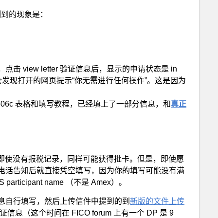
测到的现象是：
iew letter 验证信息后，显示的申请状态是 in
ts 后，你会发现打开的网页提示“你无需进行任何操作”。这是因为
06c 表格和填写教程，已经填上了一部分信息，和
真正
即使没有报税记录，同样可能获得批卡。但是，即使愿
者被电话告知后就直接凭空填写，因为你的填写可能没有满
participant name （不是 Amex）。
息自行填写，然后上传信件中提到的到
新版的文件上传
信息（这个时间在 FICO forum 上有一个 DP 是 9