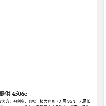
供 4506c
度大方、福利多、且批卡极为容易（无需 SSN、无需长