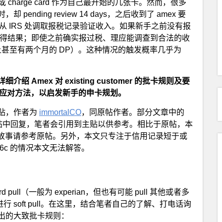
charge card 作为自己最开始的几张卡。然而，很多
ding review 14 days，之后收到了 amex 要
要求从 IRS 处调取报税记录验证收入。如果新手之前没有报
法获得结果；即使之前确实报过税、理应能调查到合法的收
e 上甚至有两个月的 DP）。这种情况的触发概率几乎为
mex 对 existing customer 的批卡规则及要
并提出应对方法，以启发新手的申卡规划。
贴，作者为
immortalCO
，同原帖作者。部分文章中的
在原帖中回复，笔者会引用到主贴以供参考。相比于原帖，本
等故事请参考原帖。另外，本文只专注于信用记录短于或
506c 的情况本文无法解答。
 pull（一般为 experian，但也有可能 pull 其他或者多
需要进行 soft pull。在这里，结合笔者自己的了解、打电话询
出的大致批卡规则：