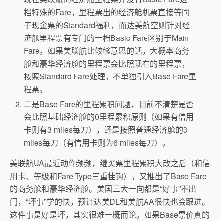
档特殊的Fare，里程票出的经济舱机票直接等同
于现金票的Standard福利，而达美航空则针对经
济舱里程票有专门的一档Basic Fare区别于Main
Fare。如果美联航比较够意思的话，大概率商务
舱和豪华经济舱的里程票会比照现在的里程票，
按照Standard Fare处理，不单独引入Base Fare里
程票。
二是Base Fare的里程累积问题，目前不清楚是否
会比照基础经济舱的0里程累积原则（如果有信用
卡则有3 miles每刀），还是按照普通经济舱的3
miles每刀（有信用卡则为6 miles每刀）。
美联航UA最近动作频频，继买票里程累积大改之后（和信
用卡、等级和Fare Type三重挂钩），又推出了Base Fare
的商务舱和豪华经济舱。美国三大一向都是“好事”不出
门，“坏事”学的快，预计达美DL和美航AA很快也会跟进。
这件事是好是坏，其实很难一概而论。如果Base票价真的