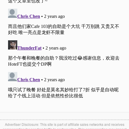
Advertiser Disclosure: This site is part of affiliate sales networks and receives