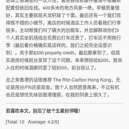
总体上很满意的一次入住，客房各类软硬件虽说不是最新
配置但依旧在线，400多米的地方风景一绝，早餐质量很
好，其实主要就是天龙轩踩了个雷。最后还有一个我们觉
得很不错的小细节，离店的时候酒店工作人员看我们行李
很多，主动帮我们叫了辆大的出租车，并且解释说你们3
个人其实坐机场线总花费比打车还贵了，打车还不用拖行
李（最后看价格确实是这样的，我们之前完全没意识
到）。关于那$300 property credit，最后都拿到了，但其
实退房时候前台发现了这个问题，本来想就给$200，我说
入住的时候酒廊同意了给$300，前台就认了。
总之来香港的话很推荐 The Ritz-Carlton Hong Kong，无
论是用分/FN还是现金。我个人当然愿意再来，不过有机
会还是想优先体验香港瑰丽，在我的列表上很久了。
若喜欢本文，别忘了给个五星好评哦！
[Total:
10
Average:
4.2
/5]