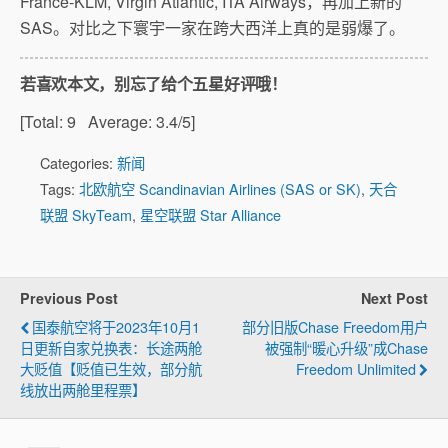
France-KLM, Virgin Atlantic, ITA Airways，再加上新的
SAS。对比之下寰宇一家在跨大西洋上真的是弱爆了。
若喜欢本文，别忘了给个五星好评哦！
[Total:
9
Average:
3.4
/5]
Categories:
新闻
Tags:
北欧航空 Scandinavian Airlines (SAS or SK)
,
天合
联盟 SkyTeam
,
星空联盟 Star Alliance
Previous Post
Next Post
国泰航空将于2023年10月1
部分旧版Chase Freedom用户
日更新自家兑换表：长途两舱
被强制“暖心升级”成Chase
大贬值【贬值已生效，部分航
Freedom Unlimited
线放出两舱里程票】