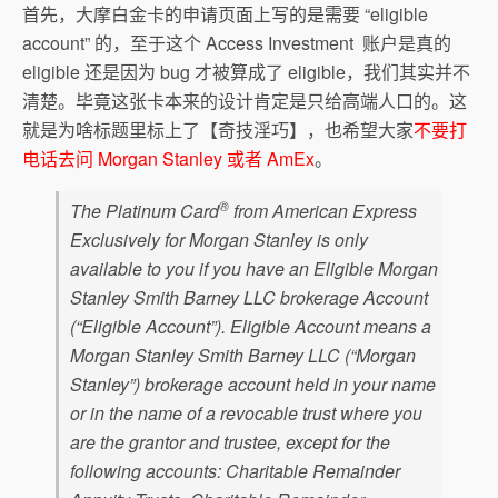
首先，大摩白金卡的申请页面上写的是需要 “eligible
account” 的，至于这个 Access Investment 账户是真的
eligible 还是因为 bug 才被算成了 eligible，我们其实并不
清楚。毕竟这张卡本来的设计肯定是只给高端人口的。这
就是为啥标题里标上了【奇技淫巧】，也希望大家
不要打
电话去问 Morgan Stanley 或者 AmEx
。
®
The Platinum Card
from American Express
Exclusively for Morgan Stanley is only
available to you if you have an Eligible Morgan
Stanley Smith Barney LLC brokerage Account
(“Eligible Account”). Eligible Account means a
Morgan Stanley Smith Barney LLC (“Morgan
Stanley”) brokerage account held in your name
or in the name of a revocable trust where you
are the grantor and trustee, except for the
following accounts: Charitable Remainder