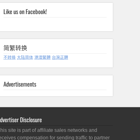
Like us on Facebook!
简繁转换
不转换
大陆简体
港澳繁體
台灣正體
Advertisements
dvertiser Disclosure
his site is part of affiliate sales networks and
eceives compensation for sending traffic to partner