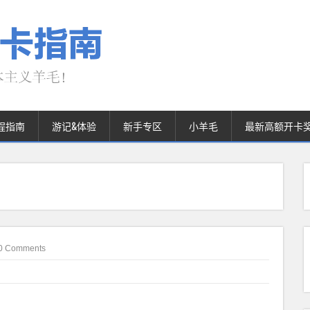
程指南
游记&体验
新手专区
小羊毛
最新高额开卡
0 Comments