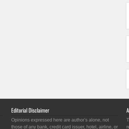
Editorial Disclaimer
A
Opinions expressed here are author's alone, not
T
those of any bank, credit card issuer, hotel, airline, or
r