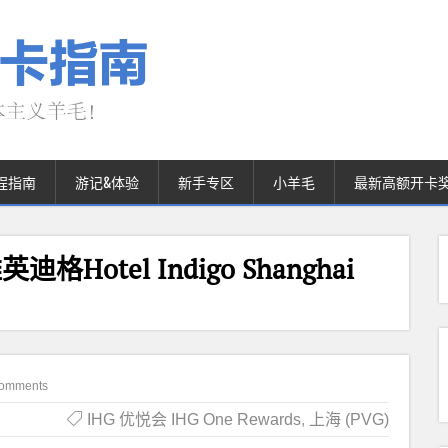
程指南
游记&体验
新手专区
小羊毛
最新高额开卡
otel Indigo Shanghai
omments
IHG 优悦会 IHG One Rewards
,
上海 (PVG)