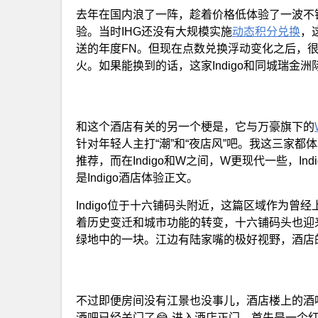
去年在国内浪了一阵，趁着价格低体验了一波不错的
验。当时IHG还没有大规模实施
动态积分兑换
，
送的年度FN。但现在点数兑换浮动变化之后，很
火。如果能换到的话，这家Indigo和同城瑞金洲
和这个酒店有关的另一个梗是，它与万豪旗下的
针对年轻人主打“潮”和“夜店风”吧。我这三家都体验
推荐，而在Indigo和W之间，W更现代一些，I
是Indigo酒店体验正文。
Indigo位于十六铺码头附近，这篇区域作为
着历史变迁和城市功能的转变，十六铺码头也迎
绿地中的一块。江边有陆家嘴的极好视野，酒店
不过即便房间没有江景也没事儿，酒店楼上的酒
酒吧已经关门了😂 进入酒店正门，首先是一个