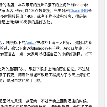
酒店，本次带来的是IHG旗下的上海外滩Indigo体
这家酒店正好可以40k点数兑换，完美对应
Chase IHG
卡
多时间段超出了40k，或者干脆不放积分房，很是恼
际是上海烧IHG房券的最好去处。
W
，凯悦旗下的
Andaz
被称为上海三大P房，可能因为都
过，感觉下来W和Indigo各有千秋，Andaz垫底，不
ndigo更复古一点，大家可以根据自己的小癖好选择。以下
曾经上海的重要码头，承载了很多上海的历史记忆。不过随
来了转变，随着外滩城市改造工程成为了今天上海沿江
的江景房自然也炙手可热。
吧里浦东景观一览无余，不过等晚上回到酒店的时候，
红色的黄包车和黄色的自行车，初看很新奇，看得多了也