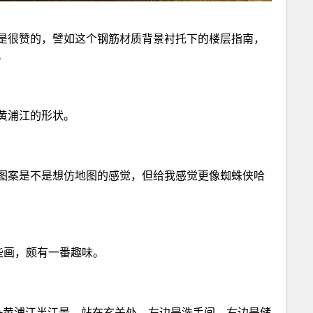
还是很赞的，譬如这个钢筋材质背景衬托下的楼层指南，
。
黄浦江的形状。
图案是不是想仿地图的感觉，但给我感觉更像蜘蛛侠哈
些画，颇有一番趣味。
+黄浦江半江景。站在玄关处，左边是洗手间，右边是储