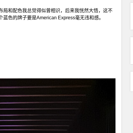
布局和配色我总觉得似曾相识，后来我恍然大悟，这不
牌子要是American Express毫无违和感。