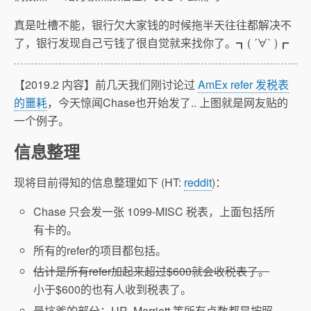
真是吐槽不能，银行欠大家钱的时候拖半天往往都解决不
了，银行发现自己亏钱了很自觉就来找你了。┓( ´∀` )┏
【2019.2 内容】前几天我们刚讨论过
AmEx refer 发税表
的噩耗
，今天惊闻Chase也开始发了.. 上图就是网友贴的
一个例子。
信息整理
现将目前得知的信息整理如下 (HT:
reddit
)：
Chase 只会发一张 1099-MISC 税表，上面包括所
有卡的。
所有的refer的项目都包括。
估计是所有refer加起来超过$600就会收税表了。
小于$600的也有人收到税表了。
最坑爹的部分：UR, Marriott 等所有点数都是按照