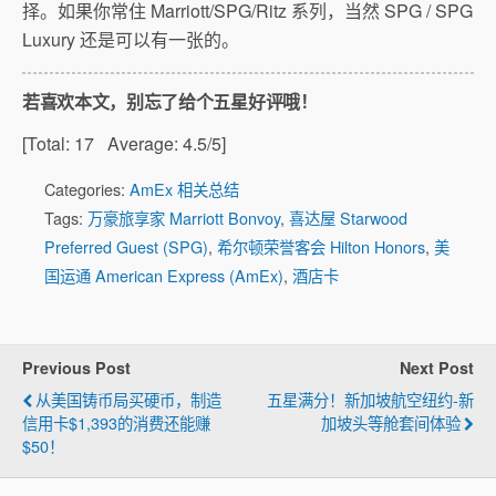
择。如果你常住 Marriott/SPG/Ritz 系列，当然 SPG / SPG
Luxury 还是可以有一张的。
若喜欢本文，别忘了给个五星好评哦！
[Total:
17
Average:
4.5
/5]
Categories:
AmEx 相关总结
Tags:
万豪旅享家 Marriott Bonvoy
,
喜达屋 Starwood
Preferred Guest (SPG)
,
希尔顿荣誉客会 Hilton Honors
,
美
国运通 American Express (AmEx)
,
酒店卡
Previous Post
Next Post
从美国铸币局买硬币，制造
五星满分！新加坡航空纽约-新
信用卡$1,393的消费还能赚
加坡头等舱套间体验
$50！