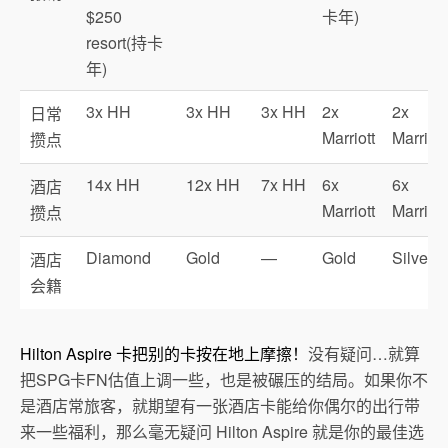
$250
卡年)
resort(持卡
年)
3x HH
3x HH
3x HH
2x
2x
日常
Marriott
Marriott
攒点
14x HH
12x HH
7x HH
6x
6x
酒店
Marriott
Marriott
攒点
Diamond
Gold
—
Gold
Silver
酒店
会籍
Hilton Aspire 卡把别的卡按在地上摩擦！
没有疑问…就算
把SPG卡FN估值上调一些，也是被碾压的结局。如果你不
是酒店常旅客，就期望有一张酒店卡能给你偶尔的出行带
来一些福利，那么毫无疑问 Hilton Aspire 就是你的最佳选