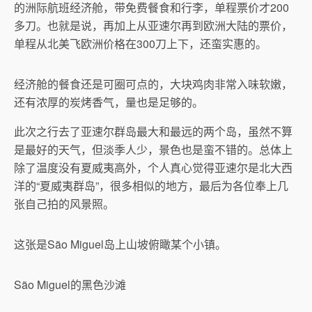
的洲际航班经济舱，带免费餐食和行李，单程票价才200
多刀。也就是说，再加上从亚速尔再到欧洲大陆的票价，
单程从北美飞欧洲价格在300刀上下，还蛮实惠的。
经济舱的餐食还是可圈可点的，大块鸡肉非常入味软嫩，
还有浓厚的炭烤香气，量也是足够的。
此次之行去了亚速尔群岛最大和最远的两个岛，虽然不算
是最好的天气，但淡季人少，景色也是蛮不错的。总体上
除了温度没有夏威夷高外，个人真心觉得亚速尔是北大西
洋的“夏威夷群岛”，很多相似的地方，最后为各位奉上几
张自己拍的风景照。
这张是São Miguel岛上山坡俯瞰某个小镇。
São Miguel的黑色沙滩