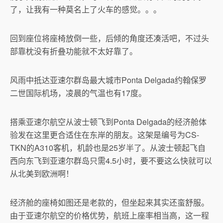
了，让我有一种莫名上了火车的感觉。。。
回到座位将座椅放倒一些，后倾的角度还凑活吧，不过头
部靠枕没有折叠功能就不太好靠了。
风雨中抵达亚速尔群岛最大城市Ponta Delgada约翰保罗
二世国际机场，凌晨的气温也有17度。
搭乘亚速尔航空从波士顿飞到Ponta Delgada的经济舱体
验发在这里更合适住在东岸的朋友。这架是编号为CS-
TKN的A310客机，机龄也是25岁半了。从波士顿起飞自
西向东飞到亚速尔群岛只需4.5小时，要不要这么快就可以
从北美到欧洲啊！
经济舱的座椅如图还是老款的，但坐起来其实还蛮舒服。
由于亚速尔航空的价格优势，航班上座率相当高，这一程