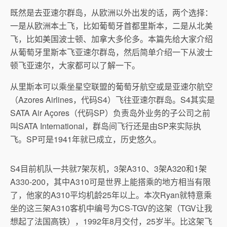
既然是去亚速尔群岛，从欧洲以外出发的话，两个选择：
一是从欧洲本土飞，比如葡萄牙首都里斯本，二是从北美
飞，比如美国波士顿、加拿大多伦多。本篇先给大家介绍
从葡萄牙里斯本飞亚速尔群岛，然后简单介绍一下从波士
顿飞亚速尔，大家都可以了解一下。
从里斯本可以乘坐星空联盟的葡萄牙航空或是亚速尔航空
（Azores Airlines，代码S4）飞往亚速尔群岛。S4其实是
SATA Air Açores（代码SP）负责岛外业务的子公司之前
叫SATA International，群岛间飞行还是由SP来实际执
飞。SP可是1941年就已成立，历史悠久。
S4目前机队一共就7架灰机，3架A310、3架A320和1架
A330-200，其中A310可是世界上能搭乘的地方相当有限
了，他家的A310平均机龄25年以上。本次Ryan就特意乘
坐的这三架A310客机中编号为CS-TGV的这架（TGV让我
想起了法国高铁），1992年8月交付，25岁半。比这架飞