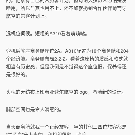
的。他家有自己的常旅客计划，但对绝大多数人恐怕是没
啥用，所以与其也用不上，还不如就扔到合作伙伴葡萄牙
航空的常客计划上。
远机位伺候。短粗的A310看着萌萌哒。
登机后就座商务舱座位2A。A310配置为18个商务舱和204
个经济舱。商务舱布局2-2-2。看着这座椅的质感和款式就
相当有历史感，但是我倒是不觉得这个座位旧，保养得还
是很好的。
头枕的无纺布上印着亚速尔航空的logo，蛮清新的设计。
腿部空间也是令人满意的。
当天商务舱就我一个正经旅客，坐的其他三四位旅客都是
“关系户”升上来的，和机组很熟，哈哈。