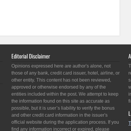
Editorial Disclaimer
A
Opinions expressed here are author's alone, not
T
those of any bank, credit card issuer, hotel, airline, or
r
other entity. This content has not been reviewed,
s
approved or otherwise endorsed by any of the
w
entities included within the post. We attempt to keep
i
the information found on this site as accurate as
f
possible, but it is user’s liability to verify the bonus
L
and other credit card information in the issuer's
official website during the application process. If you
T
find any information incorrect or expired, please