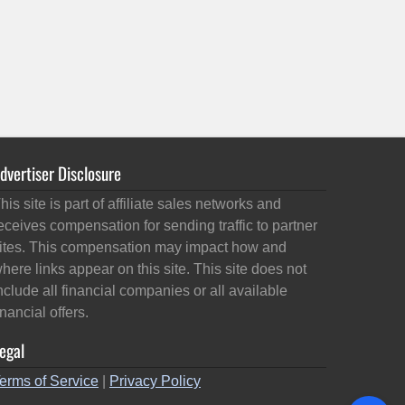
dvertiser Disclosure
his site is part of affiliate sales networks and
eceives compensation for sending traffic to partner
ites. This compensation may impact how and
here links appear on this site. This site does not
nclude all financial companies or all available
inancial offers.
egal
erms of Service
|
Privacy Policy