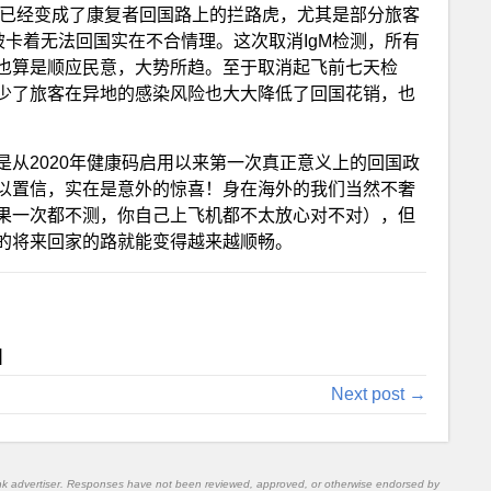
检测已经变成了康复者回国路上的拦路虎，尤其是部分旅客
被卡着无法回国实在不合情理。这次取消IgM检测，所有
也算是顺应民意，大势所趋。至于取消起飞前七天检
少了旅客在异地的感染风险也大大降低了回国花销，也
从2020年健康码启用以来第一次真正意义上的回国政
以置信，实在是意外的惊喜！身在海外的我们当然不奢
果一次都不测，你自己上飞机都不太放心对不对），但
的将来回家的路就能变得越来越顺畅。
]
Next post →
nk advertiser. Responses have not been reviewed, approved, or otherwise endorsed by