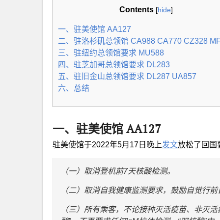
Contents
[
hide
]
一、驻美使馆 AA127
二、驻洛杉矶总领馆 CA988 CA770 CZ328 MF
三、驻纽约总领馆要求 MU588
四、驻芝加哥总领馆要求 DL283
五、驻旧金山总领馆要求 DL287 UA857
六、总结
一、驻美使馆 AA127
驻美使馆于2022年5月17日晚上
发文
放松了回国
（一）取消登机前7天核酸检测。
（二）取消自我健康监测要求，鼓励自觉行前
（三）所有乘客，不论接种灭活疫苗、非灭活疫