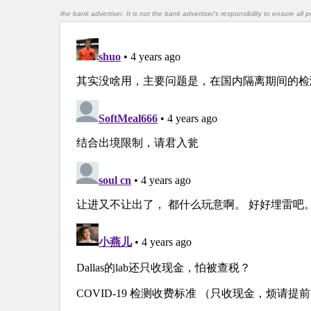
the bank advertiser. It is not the bank advertiser's responsibility to ensure al