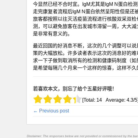
今显然已经不合时宜。IgM尤其是IgM N蛋白
走完康复者流程后IgM N蛋白依然呈阳性但是还
旅客都按照以往灭活疫苗流程进行核酸双采双检
测，可以避免旅客在出发城市滞留一周，大大减
是非常有意义的。
最近回国的好消息不断，这次的几个调整可以说是
策的大幅放松。许多读者表示这次的消息好的难
求一下子做到取消所有的检测和健康码制度（如
是希望每隔几个月来一个这样的惊喜，这样不久
若喜欢本文，别忘了给个五星好评哦！
[Total:
14
Average:
4.3
/5
← Previous post
Disclaimer: The responses below are not provided or commissioned by the ba