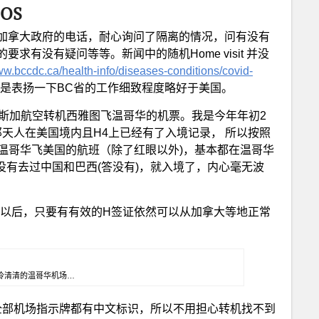
BOS
加拿大政府的电话，耐心询问了隔离的情况，问有没有
有没有疑问等等。新闻中的随机Home visit 并没
ww.bccdc.ca/health-info/diseases-conditions/covid-
还是表扬一下BC省的工作细致程度略好于美国。
拉斯加航空转机西雅图飞温哥华的机票。我是今年年初2
24 那天人在美国境内且H4上已经有了入境记录， 所以按照
入境的。温哥华飞美国的航班（除了红眼以外)，基本都在温哥华
最近有没有去过中国和巴西(答没有)，就入境了，内心毫无波
禁令发布以后，只要有有效的H签证依然可以从加拿大等地正常
 3冷冷清清的温哥华机场…
场，全部机场指示牌都有中文标识，所以不用担心转机找不到