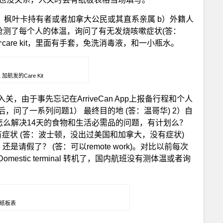
）枫叶卡持有者或者加拿大公民或其直系亲属 b）外籍人
空乘额温枪测了每个人的体温，询问了有无发烧咳嗽症状(答：
are kit，里面有手套，免洗消毒液，和一小瓶水。
 1 加航发的Care Kit
，由于事先忘记在ArriveCan App上报备行程和个人
问了一系列问题1） 最终目的地 (答：温哥华) 2）自
）怎么解决14天的食物和生活必需品的问题，有计划么？
儿来， 有没有症状 (答：波士顿，没出过美国和加拿大，没有症状)
k么，还是请假了？ (答：可以remote work)。对比以前每次
stic terminal 转机了，国内航班没有测体温或者询
填的纸板表