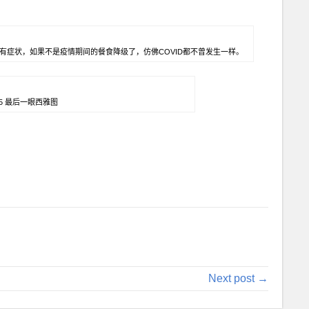
有没有症状，如果不是疫情期间的餐食降级了，仿佛COVID都不曾发生一样。
re 5 最后一眼西雅图
Next post →