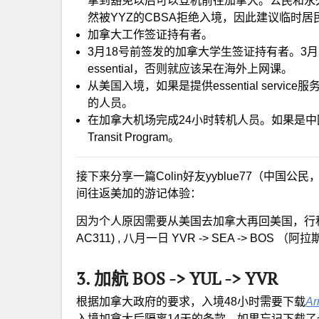
拿到豁免以后可以登机前往加拿大。公民和永
然被YYZ的CBSA拒绝入境，因此建议临时
加拿大工作签证持有者。
3月18号前签发的加拿大学生签证持有者。3
essential，否则就应该呆在海外上网课。
从美国入境，如果是提供essential ser
的人员。
在加拿大机场完成24小时转机人员。如果是中
Transit Program。
接下来分享一篇Colin好友yyblue77（中
间往返美加的游记体验：
因为个人原因需要从美国去加拿大再回美国，行程是七月十二
AC311) , 八月一日 YVR -> SEA -> BOS （阿拉
3. 加航 BOS -> YUL -> YVR
根据加拿大政府的要求，入境48小时需要下载
Ar
入境加拿大后隔离14天的条款。如果忘记下载