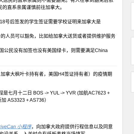
久居民的直系亲属则不需要豁免。有人在拿到豁免后依
居民的直系亲属谨慎前往加拿大。
月18号后签发的学生签证需要学校证明来加拿大是
vice服务的人员可以豁免，比如给加拿大送货或者提供维护服务
国公民没有加签也没有美国绿卡，则需要满足China
国公民，加拿大枫叶卡持有者，美国H4签证持有者）的疫情期
日 BOS -> YUL -> YVR (加航AC7623 +
斯加 AS3323 + AS736）
riveCan
小程序
，向加拿大政府提供行程信息以及同意
了也没关系，入关时会有纸板表格当场填写。