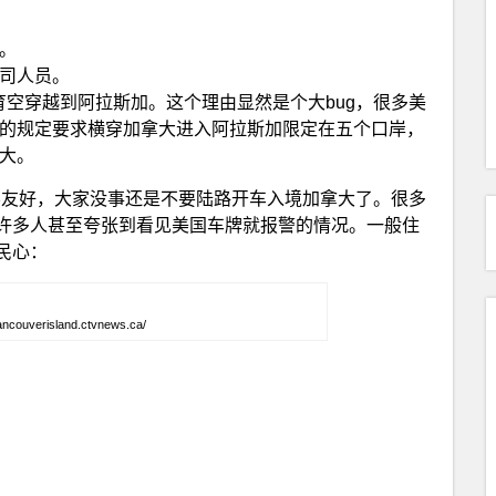
。
司人员。
育空穿越到阿拉斯加。这个理由显然是个大bug，很多美
的规定要求横穿加拿大进入阿拉斯加限定在五个口岸，
大。
极不友好，大家没事还是不要陆路开车入境加拿大了。很多
许多人甚至夸张到看见美国车牌就报警的情况。一般住
民心：
vancouverisland.ctvnews.ca/