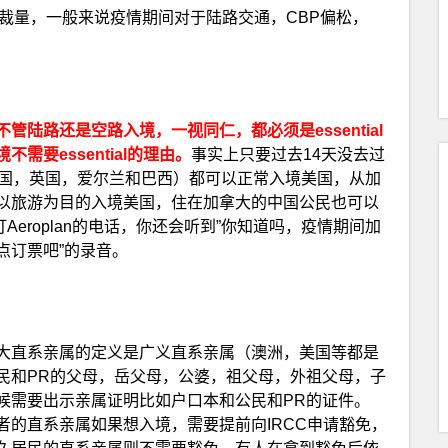
的裁量，一般来说疫情期间对于陆路交通，CBP偏松，
管陆路还是空路入境，一视同仁，都必须是essential
要essential的理由。
事实上只要过去14天没去过
6国，英国，爱尔兰和巴西）都可以正常入境美国，从加
以旅游为目的入境美国，住在加拿大的中国公民也可以
Aeroplan的电话，你还会听到”你知道吗，疫情期间加
点订票吧”的录音。
大直系亲属的定义是广义直系亲属（澳洲，美国等都是
民和PR的父母，岳父母，公婆，祖父母，外祖父母，子
候需要出示亲属证明比如户口本和公民和PR的证件。
者的直系亲属如果想入境，需要提前向IRCC申请豁免，