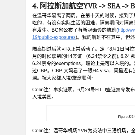
4. 阿拉斯加航空YVR -> SEA -> 
在温哥华隔离了两周，在第十天的时候，接到了
吃的，有没有实际生活的困难，隔离期间对隔离的要求
有发生。BC省公布了有新冠确诊的航班(
http://w
19/public-exposures
)。我的航班不在其中，但
隔离期过后就可以正常活动了。定了8月1日阿
月的时候拿到的H4签证 （6.24禁令之前), 6.
6.24禁令的exemptions，理论上是可以
过CBP。CBP 大妈看了一眼H4 visa，问
澜。祝大家都入境/旅途顺利~
Colin注：事实证明，6月24号H L J签证
入境美国。
Figure
Colin注：温哥华机场YVR为英法中三语机