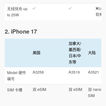
✅
✅
❌(up 
无线快充 up
软阉割
to 25W
2. iPhone 17
加拿大/
墨西哥/
美国
大陆
日本/中
东等
A3258
A3519
A3521
Model 硬件
编号
双 eSIM
双 eSIM
双 nano-
SIM 卡槽
SIM