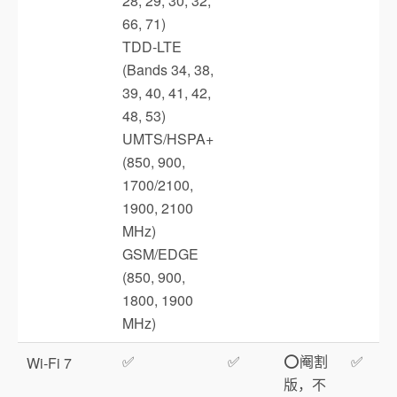
28, 29, 30, 32,
66, 71)
TDD‑LTE
(Bands 34, 38,
39, 40, 41, 42,
48, 53)
UMTS/HSPA+
(850, 900,
1700/2100,
1900, 2100
MHz)
GSM/EDGE
(850, 900,
1800, 1900
MHz)
✅
✅
⭕️阉割
✅
Wi‑Fi 7
版，不