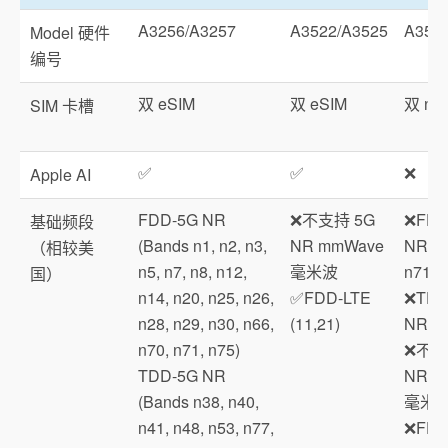
A3256/A3257
A3522/A3525
A352
Model 硬件
编号
双 eSIM
双 eSIM
双 na
SIM 卡槽
✅
✅
❌
Apple AI
FDD-5G NR
❌不支持 5G
❌FDD
基础频段
(Bands n1, n2, n3,
NR mmWave
NR(n1
（相较美
n5, n7, n8, n12,
毫米波
n71)
国）
n14, n20, n25, n26,
✅FDD-LTE
❌TDD
n28, n29, n30, n66,
(11,21)
NR (n
n70, n71, n75)
❌不支
TDD-5G NR
NR m
(Bands n38, n40,
毫米
n41, n48, n53, n77,
❌FDD