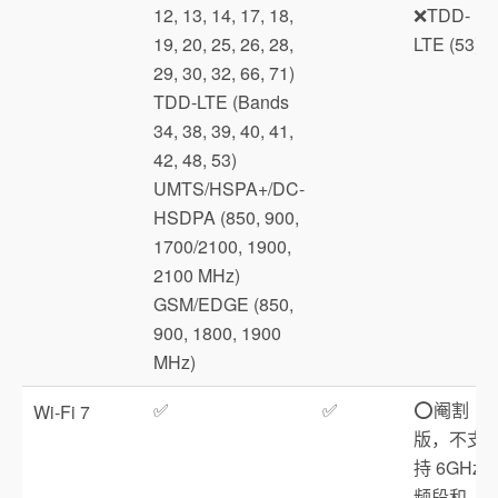
12, 13, 14, 17, 18,
❌TDD-
19, 20, 25, 26, 28,
LTE (53)
29, 30, 32, 66, 71)
TDD‑LTE (Bands
34, 38, 39, 40, 41,
42, 48, 53)
UMTS/HSPA+/DC-
HSDPA (850, 900,
1700/2100, 1900,
2100 MHz)
GSM/EDGE (850,
900, 1800, 1900
MHz)
✅
✅
⭕️阉割
Wi‑Fi 7
版，不支
持 6GHz
频段和