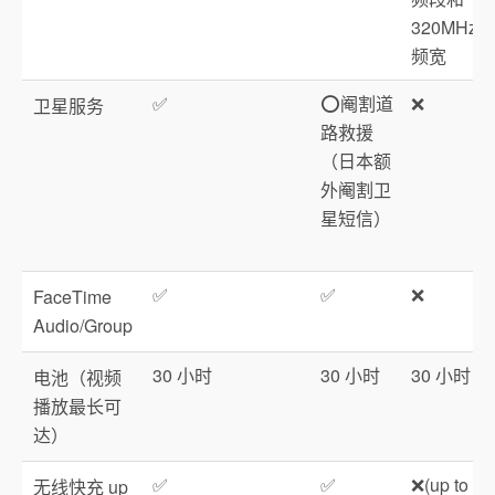
320MHz
频宽
✅
⭕️阉割道
❌
卫星服务
路救援
（日本额
外阉割卫
星短信）
✅
✅
❌
FaceTime
Audio/Group
30 小时
30 小时
30 小时
电池（视频
播放最长可
达）
✅
✅
❌(up to
无线快充 up