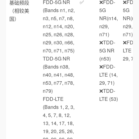
FDD‑5G NR
✅
❌FDD-
❌FDD-
基础频段
(Bands n1, n2,
5G
5G
（相较美
n3, n5, n7, n8,
NR(n14,
NR(n14
国）
n12, n14, n20,
n29,
n29,
n25, n26, n28,
n71)
n71)
n29, n30, n66,
❌TDD-
❌FDD-
n70, n71, n75)
5G NR
LTE (14
TDD‑5G NR
(n53)
29, 71)
(Bands n38,
❌FDD-
n40, n41, n48,
LTE (14,
n53, n77, n78,
29, 71)
n79)
❌TDD-
FDD‑LTE
LTE (53)
(Bands 1, 2, 3,
4, 5, 7, 8, 12,
13, 14, 17, 18,
19, 20, 25, 26,