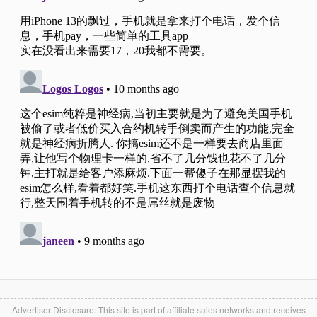
Advertiser Disclosure: This site is part of affiliate sales networks and receives