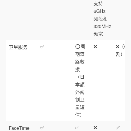
支持
6GHz
频段和
320MHz
频宽
✅
⭕️阉
❌
❌（软
卫星服务
割道
割）
路救
援
（日
本额
外阉
割卫
星短
信）
✅
✅
❌
✅
FaceTime