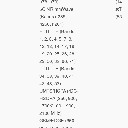
n78, n79)
(14, 2
5G NR mmWave
❌TDD
(Bands n258,
(53)
n260, n261)
FDD-LTE (Bands
1, 2, 3, 4, 5, 7, 8,
12, 13, 14, 17, 18,
19, 20, 25, 26, 28,
29, 30, 32, 66, 71)
TDD-LTE (Bands
34, 38, 39, 40, 41,
42, 48, 53)
UMTS/HSPA+/DC-
HSDPA (850, 900,
1700/2100, 1900,
2100 MHz)
GSM/EDGE (850,
900, 1800, 1900