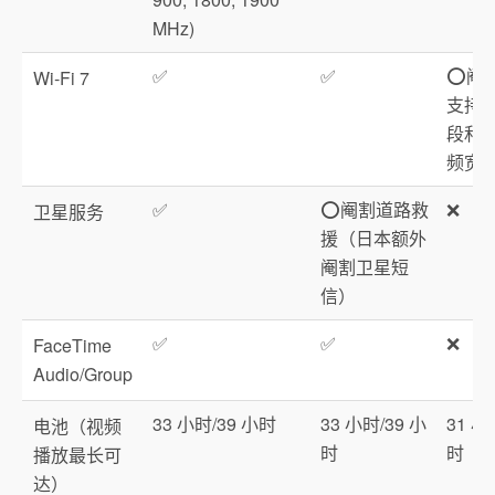
MHz)
✅
✅
⭕️阉
Wi‑Fi 7
支持 6
段和 3
频宽
✅
⭕️阉割道路救
❌
卫星服务
援（日本额外
阉割卫星短
信）
✅
✅
❌
FaceTime
Audio/Group
33 小时/39 小时
33 小时/39 小
31 小
电池（视频
时
时
播放最长可
达）