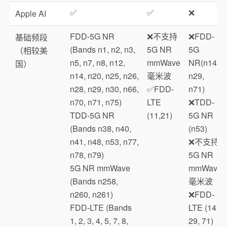
✅
✅
❌
Apple AI
FDD‑5G NR
❌不支持
❌FDD-
基础频段
(Bands n1, n2, n3,
5G NR
5G
（相较美
n5, n7, n8, n12,
mmWave
NR(n14,
国）
n14, n20, n25, n26,
毫米波
n29,
n28, n29, n30, n66,
✅FDD-
n71)
n70, n71, n75)
LTE
❌TDD-
TDD‑5G NR
(11,21)
5G NR
(Bands n38, n40,
(n53)
n41, n48, n53, n77,
❌不支持
n78, n79)
5G NR
5G NR mmWave
mmWave
(Bands n258,
毫米波
n260, n261)
❌FDD-
FDD‑LTE (Bands
LTE (14,
1, 2, 3, 4, 5, 7, 8,
29, 71)