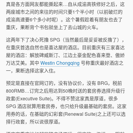
真是各方面网友都能撕起来…自从成渝高铁修好之后，这
两座城市之间的来往的时间只要1个半小时（以前破烂的
成渝高速要6个多小时呢）。这个暑假趁着有朋友也去了
重庆，果断背个书包就坐上了去山城的火车。
这两年下了决心死撸 SPG（当然最后是妥妥被反撸了），
在重庆首选自然也是喜达屋的酒店。目前重庆有三家喜达
屋的酒店：解放碑威斯汀、江边土豪金配色喜来登、傲娇
万达艾美。其中
Westin Chongqing
号称重庆最好酒店之
一，果断选择这家入住。
预定是直接在官网订的，没有协议价，没有 BRG，税前
800RMB…订完之后用达到50晚时送的套房券选择升级行
政套(Executive Suite)。不得不赞这家真是厚道，很多
SPG 酒店就算用套房券，也只给升级最基础的套房。这家
用券的话，在基础的幻彩套(Renewal Suite)之上还可以选
择行政套，所以说很厚道。