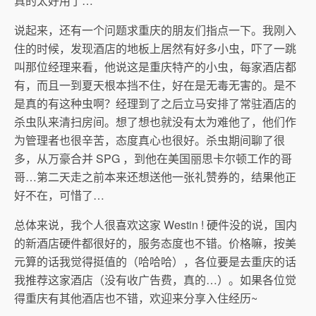
真的太好用了…
说起来，还有一个问题求重庆的朋友们指点一下。我刚入
住的时候，发现酒店的地板上居然有好多小虫，吓了一跳
叫那位经理来看，他说这是重庆特产的小虫，每家酒店都
有，而且一到夏天根本挡不住，好在是无毒无害的。是不
是真的有这种虫啊？经理到了之后立马安排了常驻酒店的
杀虫队来清扫房间。想了想也就没有太为难他了，他们作
为管理者也很辛苦，态度真心也很好。杀虫期间聊了很
多，从万豪合并 SPG ，到他在美国丽思卡尔顿工作的哥
哥…第二天走之前本来还想送他一张礼赞券的，结果他正
好不在，可惜了…
总体来说，我个人很喜欢这家 Westin ! 硬件没的说，国内
的新酒店硬件都很好的，服务态度也不错。价格嘛，按美
元算的话我觉得挺值的（哈哈哈），各位要是去重庆的话
我推荐这家酒店（没有收广告费，真的…）。如果各位觉
得重庆有其他酒店也不错，欢迎来分享入住经历~