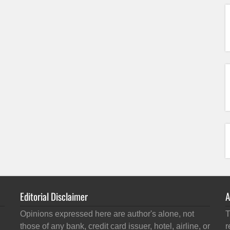
Editorial Disclaimer
A
Opinions expressed here are author's alone, not
T
those of any bank, credit card issuer, hotel, airline, or
r