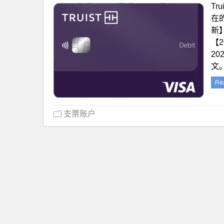
Tr
在的
新】
【2
20
文。
Re
支票账户