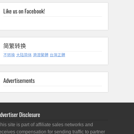
Like us on Facebook!
简繁转换
不转换
大陆简体
港澳繁體
台灣正體
Advertisements
dvertiser Disclosure
his site is part of affiliate sales networks and
eceives compensation for sending traffic to partner