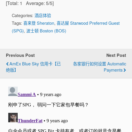
[Total:
1
Average:
5
/5]
Categories:
酒店体验
Tags:
喜来登 Sheraton
,
喜达屋 Starwood Preferred Guest
(SPG)
,
波士顿 Boston (BOS)
Previous Post
Next Post
AmEx Blue Sky 信用卡【已
各家银行如何设置 Automatic
绝版】
Payments