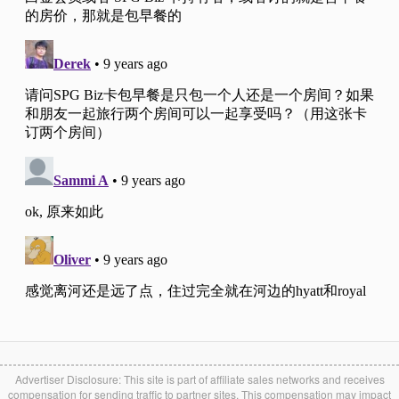
Advertiser Disclosure: This site is part of affiliate sales networks and receives
compensation for sending traffic to partner sites. This compensation may impact