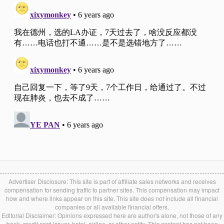
Advertiser Disclosure: This site is part of affiliate sales networks and receives
compensation for sending traffic to partner sites. This compensation may impact
how and where links appear on this site. This site does not include all financial
companies or all available financial offers.
Editorial Disclaimer: Opinions expressed here are author's alone, not those of any
bank, credit card issuer, hotel, airline, or other entity. This content has not been