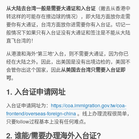
从大陆去台湾
一般是需要大通证和入台证
（撇去从香港中
转这样的可能存在擦边球的情况），即大陆方面放你走需
要你有大通证，台湾方面放你进需要你有入台证。切记一
般情况下如果只有入台证没有大通证和签注是不能从大陆
直飞台湾的！
从港澳和海外“第三地”入台，则不需要大通证，因为你已
经在大陆之外。因此，出美国是没有出境边检的，美国不
会管你出这个国家，因此
从美国去台湾只需要入台证即
可
。
1. 入台证申请网址
入台证申请网址为：
https://coa.immigration.gov.tw/coa-
frontend/overseas-foreign-china
。线上办理流程很简单，
只要follow过程基本上没有任何难点。
2. 谁能/需要办理海外入台证?