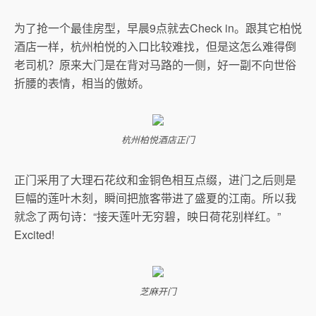
为了抢一个最佳房型，早晨9点就去Check in。跟其它柏悦
酒店一样，杭州柏悦的入口比较难找，但是这怎么难得倒
老司机？原来大门是在背对马路的一侧，好一副不向世俗
折腰的表情，相当的傲娇。
杭州柏悦酒店正门
正门采用了大理石花纹和金铜色相互点缀，进门之后则是
巨幅的莲叶木刻，瞬间把旅客带进了盛夏的江南。所以我
就念了两句诗：“接天莲叶无穷碧，映日荷花别样红。”
Excited!
芝麻开门