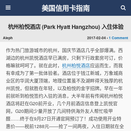
美国信用卡指南
杭州柏悦酒店 (Park Hyatt Hangzhou) 入住体验
Aleph
2017-02-04 •
1 Comment
作为热门旅游城市的杭州，国庆节酒店几乎全部爆满。西
湖边的杭州凯悦酒店早已满房，只剩下行政套房可订，价
格嘛就呵呵了。就在此时，
杭州柏悦酒店
应运而生，而我
有幸成为了第一批体验者。酒店位于钱江新城，万象城商
业区的华润大厦顶端，地理位置虽不及湖畔得天独厚的杭
州凯悦，但就胜在年轻，以及柏悦的金字招牌。早在一年
前就听到柏悦签约入驻的消息，大半年前有传闻杭州柏悦
酒店将赶在G20前开业，几个月前酒店信息登上凯悦官
网，G20期间少量开放了几间特供海外友人帮忙吸甲
醛……终于在9月27日开通官网预订了！成功使用开业特
惠价——税前1288元——抢了一间两夜，入住日期就在全