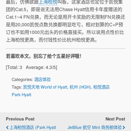
最后，仿佛欲跟
上海柏悦
叫板，这家酒店也定位于凯悦集
团的Cat.5，即是说无法用Chase Hyatt信用卡年度赠送的
Cat.1~4 FN兑换，而无论是用开卡奖励的无限制FN兑换还
是用20,000凯悦点数兑换都明显吃亏，相对划算的C+P预
订也不如用1000元出头的价格直接买。所以说用点性价比
上海柏悦更高，而付钱性价比杭州柏悦更高。
若喜欢本文，别忘了给个五星好评哦！
[Total:
3
Average:
4.3
/5]
Categories:
酒店体验
Tags:
凯悦天地 World of Hyatt
,
杭州 (HGH)
,
柏悦酒店
Park Hyatt
Previous Post
Next Post
上海柏悦酒店 (Park Hyatt
JetBlue 航空 Mint 商务舱体验