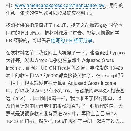
料：
www.americanexpress.com/financialreview
，用你的
任意一张卡的信息就可以登录提交材料了。
按照提供的指示填好了4506T，找了之前撸霸 gsy 同学也
用过的 HelloFax，把材料都发了过去。想复习撸霸同学
FR 经验的，可以看看
他写的 FR 经历分享
。
在发材料之前，我也网上大概搜了一下，也咨询过 hypnos
大神等，发现 Amex 似乎更在意那个 Adjusted Gross
Income…而因为 US-CN Treaty 等原因，学校发的 1042s
表上的收入和 W2 的5000都直接被免掉了，在 exempt 那
一栏里，根本就没有被计算到 Adjusted Gross Income
中，所以我的 AGI 只有不到10k，与谎报的45k收入相去甚
远_(:з”∠)_…因此跟撸霸一样，我也准备了银行账单，以
及特意针对中国留学生的报税特点写了一封解释的信，大
意就是说很多收入没有算进 AGI 中，再附上自己 W2 &
1042s 的扫描，然后把 4506T 夹在了中间一起发了过去…