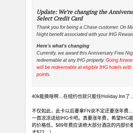
Update: We’re changing the Annivers
Select Credit Card
Thank you for being a Chase customer. On Ma
Night benefit associated with your IHG Rewar
Here’s what’s changing
Currently, we award this Anniversary Free Nigh
redeemable at any IHG property.
Going forwar
will be redeemable at eligible IHG hotels wit
points.
40k能换啥啊…在纽约也就只能住Holiday Inn了
不仅如此，此卡以后要拿FN说不定还要涨年费…
一首凉凉送给IHG卡吧。真要涨年费，希望IHG
的价格低，$89年费应该绝大部分酒店的内部价都
才$72…）。