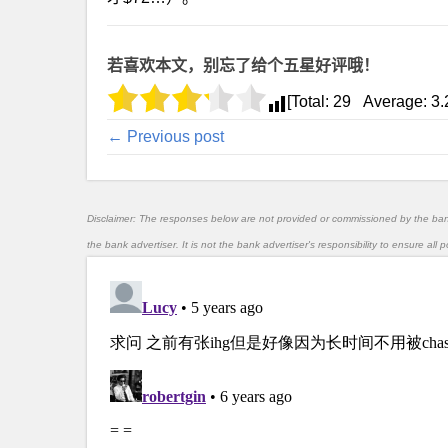
若喜欢本文，别忘了给个五星好评哦！
[Total:
29
Average:
3.
← Previous post
Disclaimer: The responses below are not provided or commissioned by the ba
the bank advertiser. It is not the bank advertiser's responsibility to ensure al