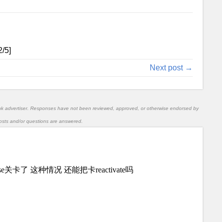
2
/5]
Next post →
nk advertiser. Responses have not been reviewed, approved, or otherwise endorsed by
l posts and/or questions are answered.