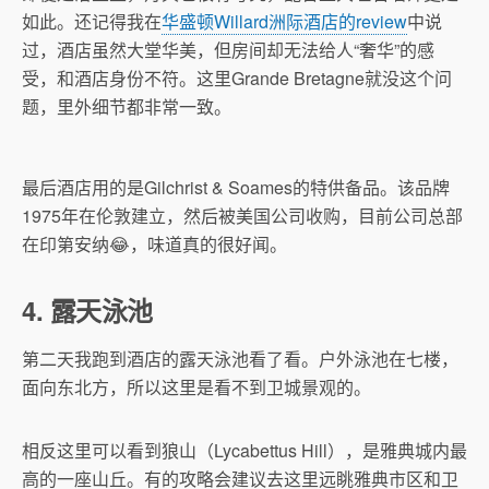
如此。还记得我在
华盛顿Willard洲际酒店的review
中说
过，酒店虽然大堂华美，但房间却无法给人“奢华”的感
受，和酒店身份不符。这里Grande Bretagne就没这个问
题，里外细节都非常一致。
最后酒店用的是Gilchrist & Soames的特供备品。该品牌
1975年在伦敦建立，然后被美国公司收购，目前公司总部
在印第安纳😂，味道真的很好闻。
4. 露天泳池
第二天我跑到酒店的露天泳池看了看。户外泳池在七楼，
面向东北方，所以这里是看不到卫城景观的。
相反这里可以看到狼山（Lycabettus Hill），是雅典城内最
高的一座山丘。有的攻略会建议去这里远眺雅典市区和卫